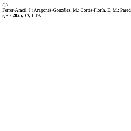
(1)
Ferrer-Aracil, J.; Aragonés-González, M.; Cortés-Florín, E. M.; Par
epsir
2025
,
10
, 1-19.