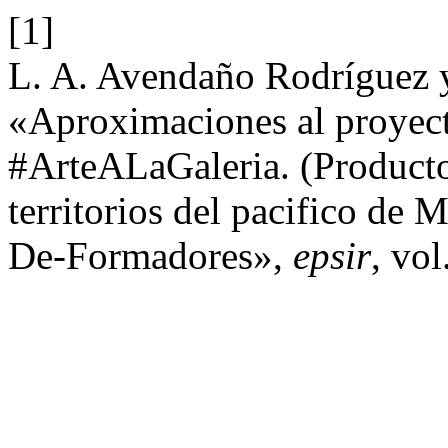
[1]
L. A. Avendaño Rodríguez y
«Aproximaciones al proyect
#ArteALaGaleria. (Producto
territorios del pacifico de 
De-Formadores»,
epsir
, vo