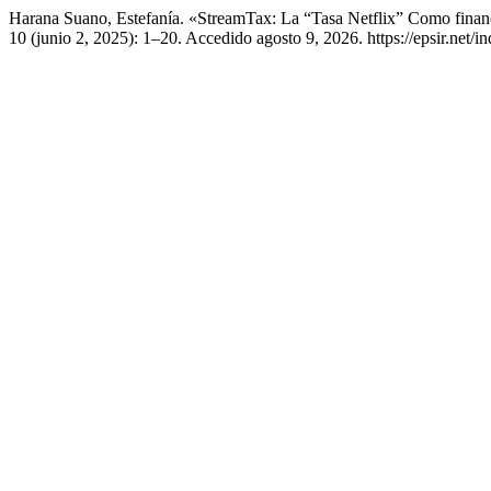
Harana Suano, Estefanía. «StreamTax: La “Tasa Netflix” Como financ
10 (junio 2, 2025): 1–20. Accedido agosto 9, 2026. https://epsir.net/in