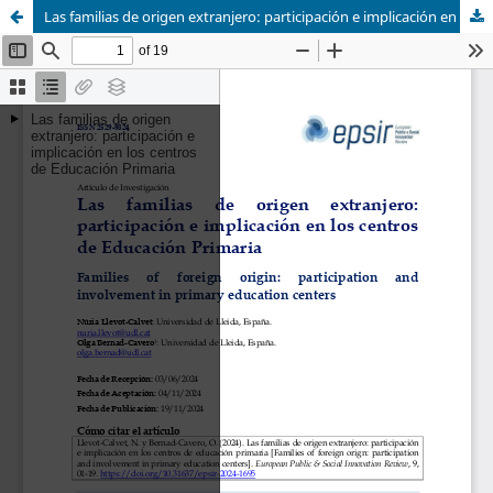
Las familias de origen extranjero: participación e implicación en los centros de Educación Primaria