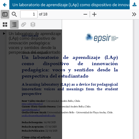
Un laboratorio de aprendizaje (LAp) como dispositivo de innovación pedagógica: voces y sentidos desde la perspectiva del estudiantado