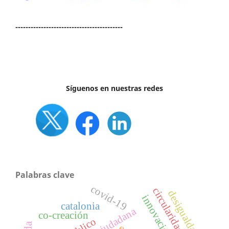
------------------------------------------
Síguenos en nuestras redes
Palabras clave
covid-19
circularidad,
desigualdad
i
n
n
o
v
a
c
i
ó
n
o
c
i
a
catalonia
co-creación