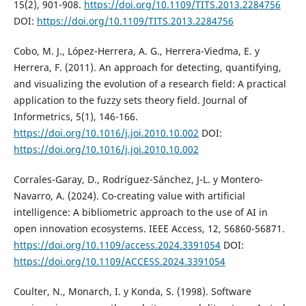
15(2), 901-908.
https://doi.org/10.1109/TITS.2013.2284756
DOI:
https://doi.org/10.1109/TITS.2013.2284756
Cobo, M. J., López-Herrera, A. G., Herrera-Viedma, E. y
Herrera, F. (2011). An approach for detecting, quantifying,
and visualizing the evolution of a research field: A practical
application to the fuzzy sets theory field. Journal of
Informetrics, 5(1), 146-166.
https://doi.org/10.1016/j.joi.2010.10.002
DOI:
https://doi.org/10.1016/j.joi.2010.10.002
Corrales-Garay, D., Rodríguez-Sánchez, J-L. y Montero-
Navarro, A. (2024). Co-creating value with artificial
intelligence: A bibliometric approach to the use of AI in
open innovation ecosystems. IEEE Access, 12, 56860-56871.
https://doi.org/10.1109/access.2024.3391054
DOI:
https://doi.org/10.1109/ACCESS.2024.3391054
Coulter, N., Monarch, I. y Konda, S. (1998). Software