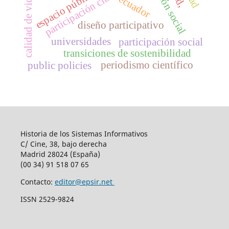
participación ciudadana
espacio público
calidad de vida
ecuador
s
l
diseño participativo
universidades
participación social
transiciones de sostenibilidad
periodismo científico
public policies
Historia de los Sistemas Informativos
C/ Cine, 38, bajo derecha
Madrid 28024 (España)
(00 34) 91 518 07 65
Contacto:
editor@epsir.net
ISSN 2529-9824