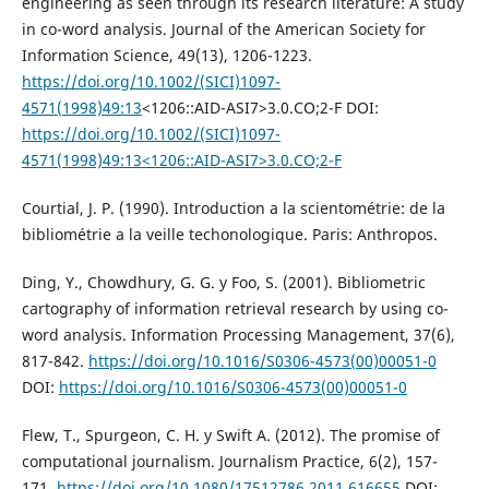
engineering as seen through its research literature: A study
in co-word analysis. Journal of the American Society for
Information Science, 49(13), 1206-1223.
https://doi.org/10.1002/(SICI)1097-
4571(1998)49:13
<1206::AID-ASI7>3.0.CO;2-F DOI:
https://doi.org/10.1002/(SICI)1097-
4571(1998)49:13<1206::AID-ASI7>3.0.CO;2-F
Courtial, J. P. (1990). Introduction a la scientométrie: de la
bibliométrie a la veille techonologique. Paris: Anthropos.
Ding, Y., Chowdhury, G. G. y Foo, S. (2001). Bibliometric
cartography of information retrieval research by using co-
word analysis. Information Processing Management, 37(6),
817-842.
https://doi.org/10.1016/S0306-4573(00)00051-0
DOI:
https://doi.org/10.1016/S0306-4573(00)00051-0
Flew, T., Spurgeon, C. H. y Swift A. (2012). The promise of
computational journalism. Journalism Practice, 6(2), 157-
171.
https://doi.org/10.1080/17512786.2011.616655
DOI: