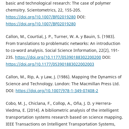
basic and technological research: The case of polymer
chemsitry. Scientometrics, 22, 155-205.
https://doi.org/10.1007/BF02019280
DOI:
https://doi.org/10.1007/BF02019280
Callon, M., Courtial, J. P., Turner, W. A. y Bauin, S. (1983).
From translations to problematic networks: An introduction
to co-word analysis. Social Science Information, 22(2), 191-
235.
https://doi.org/10.1177/05390188302200200
DOI:
https://doi.org/10.1177/053901883022002003
Callon, M., Rip, A. y Law, J. (1986). Mapping the Dynamics of
Science and Technology. London: The Macmillan Press Ltd.
DOI:
https://doi.org/10.1007/978-1-349-07408-2
Cobo, M. J., Chiclana, F., Collop, A., Oña, J. D. y Herrera-
Viedma, E. (2014). A bibliometric analysis of the intelligent
transportation systems research based on science mapping.
IEEE Transactions on Intelligent Transportation Systems,