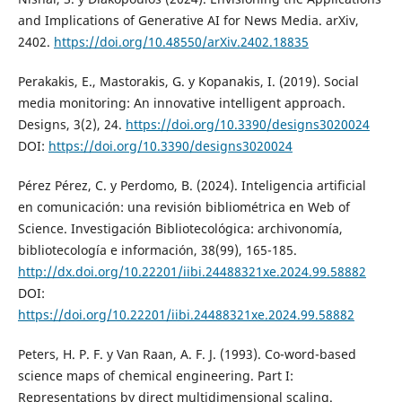
and Implications of Generative AI for News Media. arXiv,
2402.
https://doi.org/10.48550/arXiv.2402.18835
Perakakis, E., Mastorakis, G. y Kopanakis, I. (2019). Social
media monitoring: An innovative intelligent approach.
Designs, 3(2), 24.
https://doi.org/10.3390/designs3020024
DOI:
https://doi.org/10.3390/designs3020024
Pérez Pérez, C. y Perdomo, B. (2024). Inteligencia artificial
en comunicación: una revisión bibliométrica en Web of
Science. Investigación Bibliotecológica: archivonomía,
bibliotecología e información, 38(99), 165-185.
http://dx.doi.org/10.22201/iibi.24488321xe.2024.99.58882
DOI:
https://doi.org/10.22201/iibi.24488321xe.2024.99.58882
Peters, H. P. F. y Van Raan, A. F. J. (1993). Co-word-based
science maps of chemical engineering. Part I:
Representations by direct multidimensional scaling.