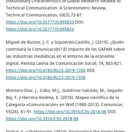
Evolutionary Characteristics of Global Research Related to
Technical Communication: A Scientometric Review.
Technical Communication, 69(3),73-87.
https://doi.org/10.55177/tc995833
DOI:
https://doi.org/10.55177/tc995833
Miguel de Bustos, J. C. y Izquierdo-Castillo, J. (2019). ¿Quién
controlará la Comunicación? El impacto de los GAFAM sobre
las industrias mediáticas en el entorno de la economía
digital. Revista Latina de Comunicación Social, 74, 803-821.
https://doi.org/10.4185/RLCS-2019-1358
DOI:
https://doi.org/10.4185/RLCS-2019-1358
Montero-Díaz, J., Cobo, M-J., Gutiérrez-Salcedo, M., Segado-
Boj, F. y Herrera-Viedma, E. (2018). Mapeo científico de la
Categoría «Comunicación» en WoS (1980-2013). Comunicar,
55(26), 81-91.
https://doi.org/10.3916/C55-2018-08
DOI:
https://doi.org/10.3916/C55-2018-08
Nishal, S. y Diakopoulos (2024). Envisioning the Applications