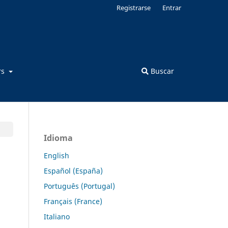
Registrarse
Entrar
rs
Buscar
Idioma
English
Español (España)
Português (Portugal)
Français (France)
Italiano