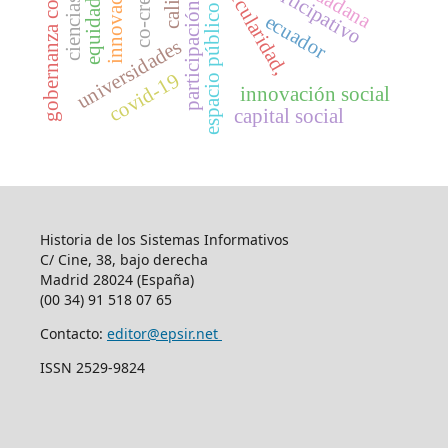
gobernanza colaborativa
participación social
circularidad,
espacio público
ecuador
universidades
covid-19
innovación social
capital social
Historia de los Sistemas Informativos
C/ Cine, 38, bajo derecha
Madrid 28024 (España)
(00 34) 91 518 07 65
Contacto:
editor@epsir.net
ISSN 2529-9824