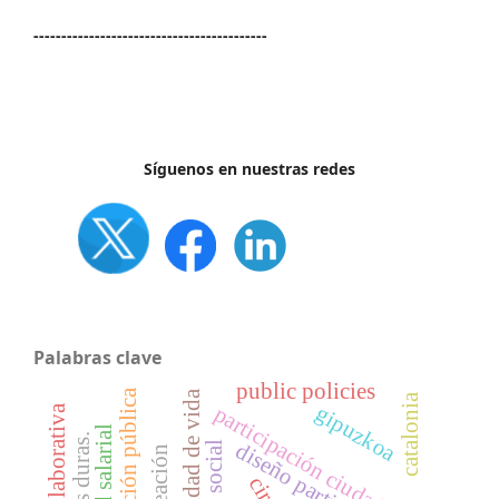
------------------------------------------
Síguenos en nuestras redes
Palabras clave
public policies
innovación pública
calidad de vida
catalonia
gipuzkoa
participación ciudadana
equidad salarial
ciencias duras.
diseño participativo
co-creación