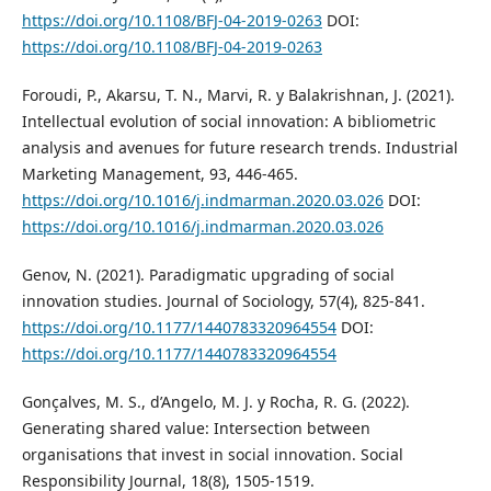
https://doi.org/10.1108/BFJ-04-2019-0263
DOI:
https://doi.org/10.1108/BFJ-04-2019-0263
Foroudi, P., Akarsu, T. N., Marvi, R. y Balakrishnan, J. (2021).
Intellectual evolution of social innovation: A bibliometric
analysis and avenues for future research trends. Industrial
Marketing Management, 93, 446-465.
https://doi.org/10.1016/j.indmarman.2020.03.026
DOI:
https://doi.org/10.1016/j.indmarman.2020.03.026
Genov, N. (2021). Paradigmatic upgrading of social
innovation studies. Journal of Sociology, 57(4), 825-841.
https://doi.org/10.1177/1440783320964554
DOI:
https://doi.org/10.1177/1440783320964554
Gonçalves, M. S., d’Angelo, M. J. y Rocha, R. G. (2022).
Generating shared value: Intersection between
organisations that invest in social innovation. Social
Responsibility Journal, 18(8), 1505-1519.