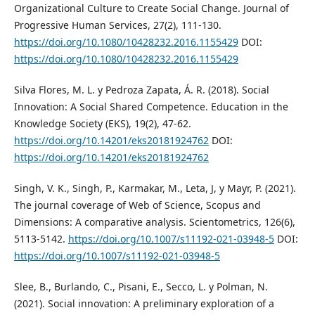
Organizational Culture to Create Social Change. Journal of
Progressive Human Services, 27(2), 111-130.
https://doi.org/10.1080/10428232.2016.1155429
DOI:
https://doi.org/10.1080/10428232.2016.1155429
Silva Flores, M. L. y Pedroza Zapata, Á. R. (2018). Social
Innovation: A Social Shared Competence. Education in the
Knowledge Society (EKS), 19(2), 47-62.
https://doi.org/10.14201/eks20181924762
DOI:
https://doi.org/10.14201/eks20181924762
Singh, V. K., Singh, P., Karmakar, M., Leta, J, y Mayr, P. (2021).
The journal coverage of Web of Science, Scopus and
Dimensions: A comparative analysis. Scientometrics, 126(6),
5113-5142.
https://doi.org/10.1007/s11192-021-03948-5
DOI:
https://doi.org/10.1007/s11192-021-03948-5
Slee, B., Burlando, C., Pisani, E., Secco, L. y Polman, N.
(2021). Social innovation: A preliminary exploration of a