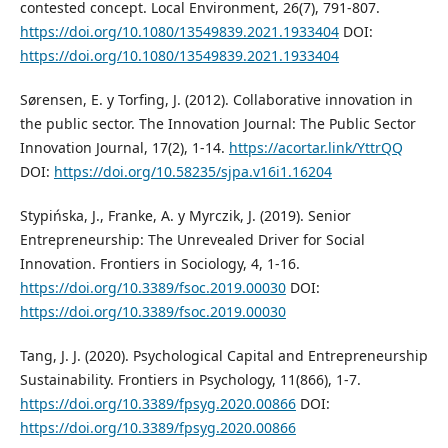
contested concept. Local Environment, 26(7), 791-807.
https://doi.org/10.1080/13549839.2021.1933404
DOI:
https://doi.org/10.1080/13549839.2021.1933404
Sørensen, E. y Torfing, J. (2012). Collaborative innovation in
the public sector. The Innovation Journal: The Public Sector
Innovation Journal, 17(2), 1-14.
https://acortar.link/YttrQQ
DOI:
https://doi.org/10.58235/sjpa.v16i1.16204
Stypińska, J., Franke, A. y Myrczik, J. (2019). Senior
Entrepreneurship: The Unrevealed Driver for Social
Innovation. Frontiers in Sociology, 4, 1-16.
https://doi.org/10.3389/fsoc.2019.00030
DOI:
https://doi.org/10.3389/fsoc.2019.00030
Tang, J. J. (2020). Psychological Capital and Entrepreneurship
Sustainability. Frontiers in Psychology, 11(866), 1-7.
https://doi.org/10.3389/fpsyg.2020.00866
DOI:
https://doi.org/10.3389/fpsyg.2020.00866