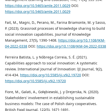
https://doi.org/10.5465/amle.2011.0029
DOI:
https://doi.org/10.5465/amle.2011.0029
Fait, M., Magni, D., Perano, M., Farina Briamonte, M. y Sasso,
P. (2023). Grassroot processes of knowledge sharing to build
social innovation capabilities. Journal of Knowledge
Management, 27(5), 1390-1408.
https://doi.org/10.1108/JKM-
04-2022-0338
DOI:
https://doi.org/10.1108/JKM-04-2022-0338
Ferreira Batista, L. y Nóbrega Correia, S. É. (2021).
Capabilities approach to social innovation: A systematic
review. International Journal of Innovation: IJI Journal, 9(2),
414-434.
https://doi.org/10.5585/iji.v9i2.19720
DOI:
https://doi.org/10.5585/iji.v9i2.19720
Fiore, M., Galati, A., Gołębiewski, J. y Drejerska, N. (2020).
Stakeholders’ involvement in establishing sustainable
business models: The case of Polish dairy cooperatives.
British Food Journal, 122(5), 1671-1691.