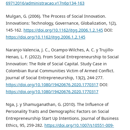
69712016/administracao.v17n6p134-163
Mulgan, G. (2006). The Process of Social Innovation.
Innovations: Technology, Governance, Globalization, 1(2),
145-162.
https://doi.org/10.1162/itgg.2006.1.2.145
DOI:
https://doi.org/10.1162/itgg.2006.1.2.145
Naranjo-Valencia, J. C., Ocampo-Wilches, A. C. y Trujillo-
Henao, L. F. (2022). From Social Entrepreneurship to Social
Innovation: The Role of Social Capital. Study Case in
Colombian Rural Communities Victim of Armed Conflict.
Journal of Social Entrepreneurship, 13(2), 244-277.
https://doi.org/10.1080/19420676.2020.1770317
DOI:
https://doi.org/10.1080/19420676.2020.1770317
Nga, J. y Shamuganathan, G. (2010). The Influence of
Personality Traits and Demographic Factors on Social
Entrepreneurship Start Up Intentions. Journal of Business
Ethics, 95, 259-282.
https://doi.org/10.1007/s10551-009-