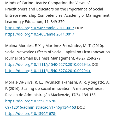
Minds of Caring Hearts: Comparing the Views of
Practitioners and Educators on the Importance of Social
Entrepreneurship Competencies. Academy of Management
Learning y Education, 11, 349-370.
https://doi.org/10.5465/amle.2011.0017
DOI:
https://doi.org/10.5465/amle.2011.0017
Molina‐Morales, F. X. y Martínez‐Fernández, M. T. (2010).
Social Networks: Effects of Social Capital on Firm Innovation.
Journal of Small Business Management, 48(2), 258-279.
https://doi.org/10.1111/j.1540-627X.2010.00294.x
DOI:
https://doi.org/10.1111/j.1540-627X.2010.00294.x
Morais-Da-Silva, R. L., TWünsch akahashi, A. R. y Segatto, A.
P. (2016). Scaling up social innovation: A meta-synthesis.
Revista de Administração Mackenzie, 17(6), 134-163.
https://doi.org/10.1590/1678-
69712016/administracao.v17n6p134-163
DOI:
https://doi.org/10.1590/1678-