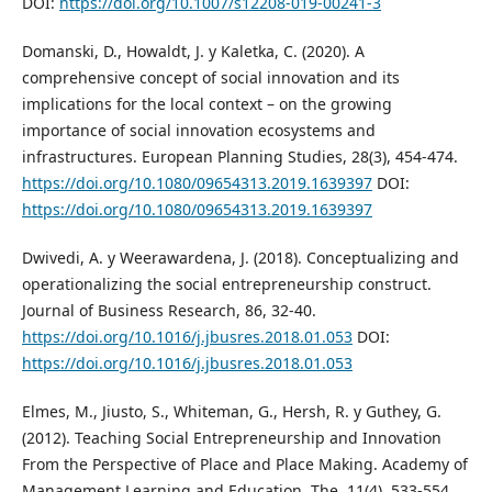
DOI:
https://doi.org/10.1007/s12208-019-00241-3
Domanski, D., Howaldt, J. y Kaletka, C. (2020). A
comprehensive concept of social innovation and its
implications for the local context – on the growing
importance of social innovation ecosystems and
infrastructures. European Planning Studies, 28(3), 454-474.
https://doi.org/10.1080/09654313.2019.1639397
DOI:
https://doi.org/10.1080/09654313.2019.1639397
Dwivedi, A. y Weerawardena, J. (2018). Conceptualizing and
operationalizing the social entrepreneurship construct.
Journal of Business Research, 86, 32-40.
https://doi.org/10.1016/j.jbusres.2018.01.053
DOI:
https://doi.org/10.1016/j.jbusres.2018.01.053
Elmes, M., Jiusto, S., Whiteman, G., Hersh, R. y Guthey, G.
(2012). Teaching Social Entrepreneurship and Innovation
From the Perspective of Place and Place Making. Academy of
Management Learning and Education, The, 11(4), 533-554.