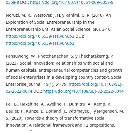
0358-8
DOI:
https://doi.org/10.1007/s10551-009-0358-8
Noruzi, M. R., Westover, J. H. y Rahimi, G. R. (2010). An
Exploration of Social Entrepreneurship in the
Entrepreneurship Era. Asian Social Science, 6(6), 3-10.
https://doi.org/10.5539/ass.v6n6p3
DOI:
https://doi.org/10.5539/ass.v6n6p3
Pansuwong, W., Photchanachan, S. y Thechatakerng, P.
(2023). Social innovation: Relationships with social and
human capitals, entrepreneurial competencies and growth
of social enterprises in a developing country context. Social
Enterprise Journal, 19(1), 51-79.
https://doi.org/10.1108/SEJ-
02-2022-0014
DOI:
https://doi.org/10.1108/SEJ-02-2022-0014
Pel, B., Haxeltine, A., Avelino, F., Dumitru, A., Kemp, R.,
Bauler, T., Kunze, I., Dorland, J., Wittmayer, J. y Jørgensen, M.
S. (2020). Towards a theory of transformative social
innovation: A relational framework and 12 propositions.