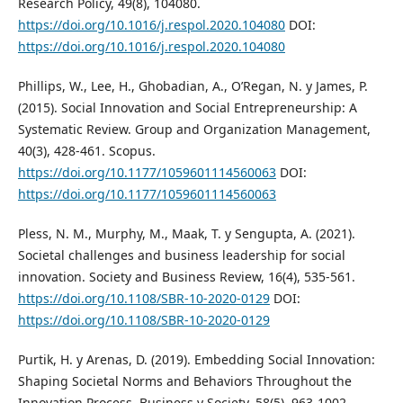
Research Policy, 49(8), 104080.
https://doi.org/10.1016/j.respol.2020.104080
DOI:
https://doi.org/10.1016/j.respol.2020.104080
Phillips, W., Lee, H., Ghobadian, A., O’Regan, N. y James, P.
(2015). Social Innovation and Social Entrepreneurship: A
Systematic Review. Group and Organization Management,
40(3), 428-461. Scopus.
https://doi.org/10.1177/1059601114560063
DOI:
https://doi.org/10.1177/1059601114560063
Pless, N. M., Murphy, M., Maak, T. y Sengupta, A. (2021).
Societal challenges and business leadership for social
innovation. Society and Business Review, 16(4), 535-561.
https://doi.org/10.1108/SBR-10-2020-0129
DOI:
https://doi.org/10.1108/SBR-10-2020-0129
Purtik, H. y Arenas, D. (2019). Embedding Social Innovation:
Shaping Societal Norms and Behaviors Throughout the
Innovation Process. Business y Society, 58(5), 963-1002.