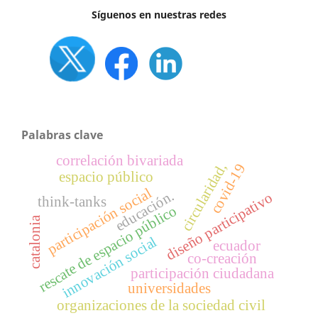
Síguenos en nuestras redes
Palabras clave
correlación bivariada
circularidad,
covid-19
espacio público
participación social
educación.
diseño participativo
think-tanks
rescate de espacio público
catalonia
innovación social
ecuador
co-creación
participación ciudadana
universidades
organizaciones de la sociedad civil