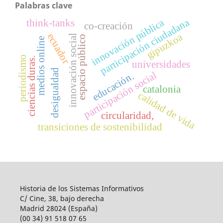
Palabras clave
participación ciudadana
innovación pública
think-tanks
co-creación
gipuzkoa
ecuador
l
espacio público
medios online
periodismo
ciencias duras.
i
n
n
o
v
a
c
i
ó
n
s
o
c
i
a
universidades
desigualdad
participación social
educación.
catalonia
calidad de vida
circularidad,
transiciones de sostenibilidad
Historia de los Sistemas Informativos
C/ Cine, 38, bajo derecha
Madrid 28024 (España)
(00 34) 91 518 07 65