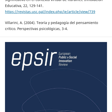
Educativa, 22, 129-141.
https://revistas.usc.gal/index.php/ie/article/view/739
Villarini, A. (2004). Teoría y pedagogía del pensamiento
crítico. Perspectivas psicológicas, 3-4.