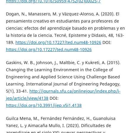
https://doi.org/10.1016/S0959-4752(02)00025-7
Dogan, N., Manassero, M. y Vázquez-Alonso, A. (2020). El
pensamiento creativo en estudiantes para profesores de
ciencias: efectos del aprendizaje basado en problemas y en
la historia de la ciencia. Tecné, Episteme y Didaxis, 48, 163-
189.
https://doi.org/10.17227/ted.num48-10926
DOI:
https://doi.org/10.17227/ted.num48-10926
Gaskins, W. B., Johnson, J., Maltbie, C. y Kukreti, A. (2015).
Changing the Learning Environment in the College of
Engineering and Applied Science Using Challenge Based
Learning. International Journal of Engineering Pedagogy,
5(1), 33-41.
http://journals.sfu.ca/onlinejour/index.php/i-
jep/article/view/4138
DOI:
https://doi.org/10.3991/ijep.v5i1.4138
Guilca Mena, M., Fernández Fernández, H., Guanoluisa
Yanez, L. y Aimacaña Mullo, I. (2023). Dificultades de
aprendizaje en el siglo XXI: nuevas perspectivas y