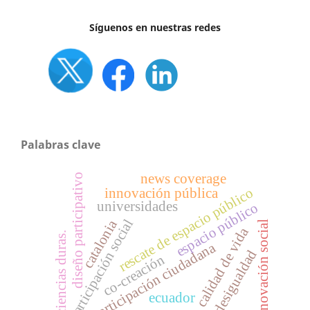
Síguenos en nuestras redes
Palabras clave
news coverage
diseño participativo
rescate de espacio público
innovación pública
universidades
espacio público
participación social
catalonia
l
calidad de vida
ciencias duras.
participación ciudadana
desigualdad
co-creación
i
n
n
o
v
a
c
i
ó
n
s
o
c
i
a
ecuador