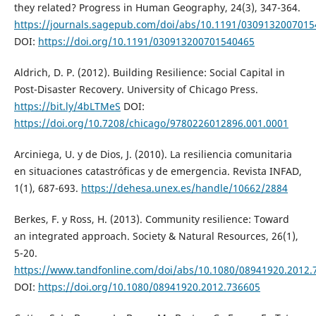
they related? Progress in Human Geography, 24(3), 347-364.
https://journals.sagepub.com/doi/abs/10.1191/030913200701
DOI:
https://doi.org/10.1191/030913200701540465
Aldrich, D. P. (2012). Building Resilience: Social Capital in
Post-Disaster Recovery. University of Chicago Press.
https://bit.ly/4bLTMeS
DOI:
https://doi.org/10.7208/chicago/9780226012896.001.0001
Arciniega, U. y de Dios, J. (2010). La resiliencia comunitaria
en situaciones catastróficas y de emergencia. Revista INFAD,
1(1), 687-693.
https://dehesa.unex.es/handle/10662/2884
Berkes, F. y Ross, H. (2013). Community resilience: Toward
an integrated approach. Society & Natural Resources, 26(1),
5-20.
https://www.tandfonline.com/doi/abs/10.1080/08941920.2012.
DOI:
https://doi.org/10.1080/08941920.2012.736605