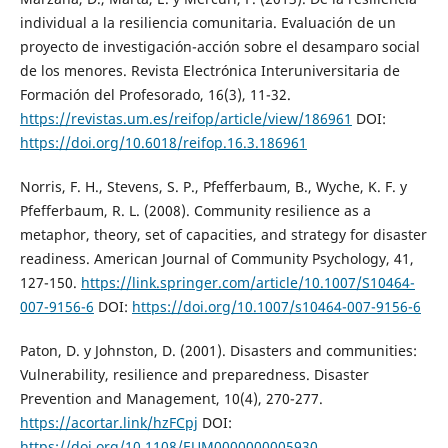
individual a la resiliencia comunitaria. Evaluación de un
proyecto de investigación-acción sobre el desamparo social
de los menores. Revista Electrónica Interuniversitaria de
Formación del Profesorado, 16(3), 11-32.
https://revistas.um.es/reifop/article/view/186961
DOI:
https://doi.org/10.6018/reifop.16.3.186961
Norris, F. H., Stevens, S. P., Pfefferbaum, B., Wyche, K. F. y
Pfefferbaum, R. L. (2008). Community resilience as a
metaphor, theory, set of capacities, and strategy for disaster
readiness. American Journal of Community Psychology, 41,
127-150.
https://link.springer.com/article/10.1007/S10464-
007-9156-6
DOI:
https://doi.org/10.1007/s10464-007-9156-6
Paton, D. y Johnston, D. (2001). Disasters and communities:
Vulnerability, resilience and preparedness. Disaster
Prevention and Management, 10(4), 270-277.
https://acortar.link/hzFCpj
DOI:
https://doi.org/10.1108/EUM0000000005930