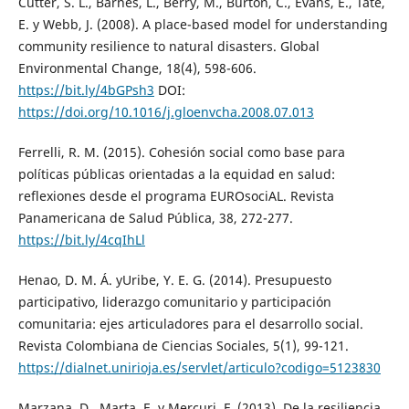
Cutter, S. L., Barnes, L., Berry, M., Burton, C., Evans, E., Tate,
E. y Webb, J. (2008). A place-based model for understanding
community resilience to natural disasters. Global
Environmental Change, 18(4), 598-606.
https://bit.ly/4bGPsh3
DOI:
https://doi.org/10.1016/j.gloenvcha.2008.07.013
Ferrelli, R. M. (2015). Cohesión social como base para
políticas públicas orientadas a la equidad en salud:
reflexiones desde el programa EUROsociAL. Revista
Panamericana de Salud Pública, 38, 272-277.
https://bit.ly/4cqIhLl
Henao, D. M. Á. yUribe, Y. E. G. (2014). Presupuesto
participativo, liderazgo comunitario y participación
comunitaria: ejes articuladores para el desarrollo social.
Revista Colombiana de Ciencias Sociales, 5(1), 99-121.
https://dialnet.unirioja.es/servlet/articulo?codigo=5123830
Marzana, D., Marta, E. y Mercuri, F. (2013). De la resiliencia