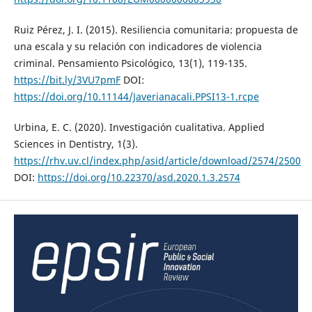
Ruiz Pérez, J. I. (2015). Resiliencia comunitaria: propuesta de
una escala y su relación con indicadores de violencia
criminal. Pensamiento Psicológico, 13(1), 119-135.
https://bit.ly/3VU7pmF
DOI:
https://doi.org/10.11144/Javerianacali.PPSI13-1.rcpe
Urbina, E. C. (2020). Investigación cualitativa. Applied
Sciences in Dentistry, 1(3).
https://rhv.uv.cl/index.php/asid/article/download/2574/2500
DOI:
https://doi.org/10.22370/asd.2020.1.3.2574