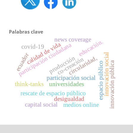
Palabras clave
news coverage
educación.
calidad de vida
participación ciudadana
covid-19
ecuador
l
producción
circularidad,
co-creación
innovación pública
espacio público
i
n
n
o
v
a
c
i
ó
n
s
o
c
i
a
participación social
think-tanks
universidades
rescate de espacio público
desigualdad
capital social
medios online