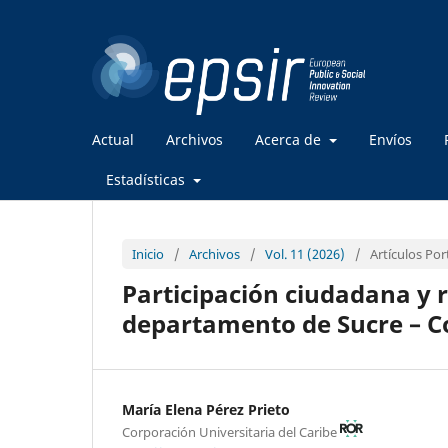
Actual
Archivos
Acerca de
Envíos
Estadísticas
Inicio
/
Archivos
/
Vol. 11 (2026)
/
Artículos Po
Participación ciudadana y r
departamento de Sucre – 
María Elena Pérez Prieto
Corporación Universitaria del Caribe