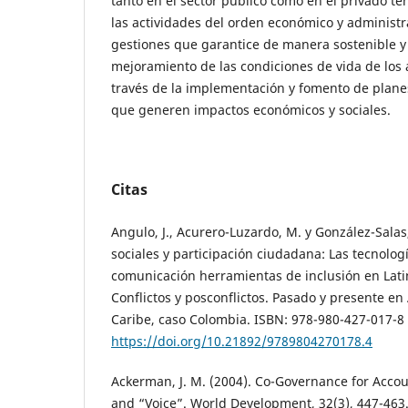
tanto en el sector público como en el privado te
las actividades del orden económico y administra
gestiones que garantice de manera sostenible y
mejoramiento de las condiciones de vida de los
través de la implementación y fomento de plane
que generen impactos económicos y sociales.
Citas
Angulo, J., Acurero-Luzardo, M. y González-Salas
sociales y participación ciudadana: Las tecnolog
comunicación herramientas de inclusión en Lati
Conflictos y posconflictos. Pasado y presente en 
Caribe, caso Colombia. ISBN: 978-980-427-017-8
https://doi.org/10.21892/9789804270178.4
Ackerman, J. M. (2004). Co-Governance for Accoun
and “Voice”. World Development, 32(3), 447-463