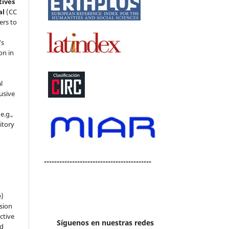
tives
al
(CC
ers to
's
on in
l
usive
e.g.,
sitory
n
------------------------------------------
e)
sion
ctive
Síguenos en nuestras redes
nd