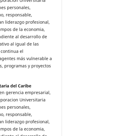
poracion Universitaria
nes personales,
uo, responsable,
ran liderazgo profesional,
ampos de la economia,
ndiente al desarrollo de
tivo al igual de las
 continua el
 agentes más vulnerable a
s, programas y proyectos
aria del Caribe
 en gerencia empresarial,
poracion Universitaria
nes personales,
uo, responsable,
ran liderazgo profesional,
ampos de la economia,