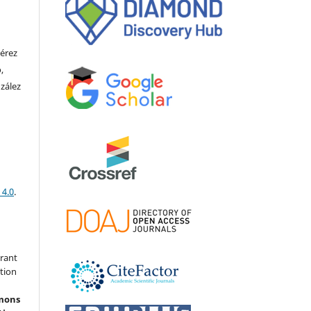
Pérez
,
zález
 4.0
.
grant
ation
mons