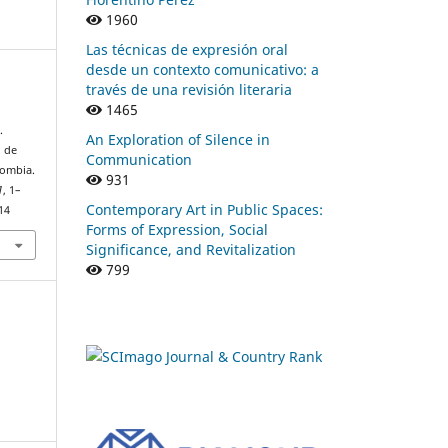
1960
Las técnicas de expresión oral
desde un contexto comunicativo: a
través de una revisión literaria
1465
.
An Exploration of Silence in
n de
Communication
lombia.
931
1
, 1–
Contemporary Art in Public Spaces:
14
Forms of Expression, Social
Significance, and Revitalization
799