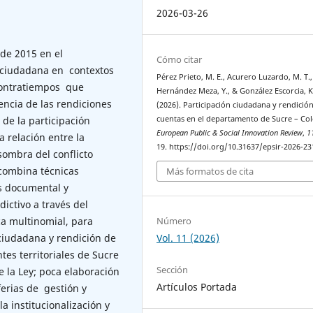
2026-03-26
de 2015 en el
Cómo citar
 ciudadana en contextos
Pérez Prieto, M. E., Acurero Luzardo, M. T.,
 contratiempos que
Hernández Meza, Y., & González Escorcia, K
encia de las rendiciones
(2026). Participación ciudadana y rendició
cuentas en el departamento de Sucre – Co
 de la participación
European Public & Social Innovation Review
,
1
 relación entre la
19. https://doi.org/10.31637/epsir-2026-23
 sombra del conflicto
combina técnicas
Más formatos de cita
sis documental y
ictivo a través del
Número
ca multinomial, para
Vol. 11 (2026)
ciudadana y rendición de
tes territoriales de Sucre
Sección
 la Ley; poca elaboración
Artículos Portada
ferias de gestión y
a institucionalización y