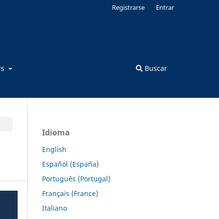
Registrarse
Entrar
rs
Buscar
Idioma
English
Español (España)
Português (Portugal)
Français (France)
Italiano