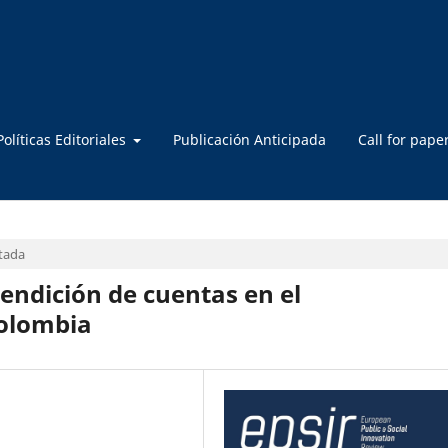
Políticas Editoriales
Publicación Anticipada
Call for pape
rtada
endición de cuentas en el
Colombia