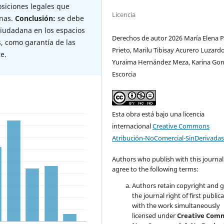
siciones legales que
Licencia
anas.
Conclusión:
se debe
ciudadana en los espacios
Derechos de autor 2026 María Elena 
s, como garantía de las
Prieto, Marilu Tibisay Acurero Luzardo
e.
Yuraima Hernández Meza, Karina Gon
Escorcia
Esta obra está bajo una licencia
internacional
Creative Commons
Atribución-NoComercial-SinDerivadas
Authors who publish with this journal
agree to the following terms:
Authors retain copyright and 
the journal right of first public
with the work simultaneously
licensed under
Creative Com