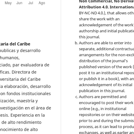
Non Commercial, No Deriva
Attribution 4.0. Internation
BY-NC-ND 4.0.), that allows oth
share the work with an
acknowledgement of the work
authorship and initial publicati
this journal.
Authors are able to enter into
aria del Caribe
separate, additional contractua
ublicas y desarrollo
arrangements for the non-excl
s humanos,
distribution of the journal's
ciado, par evaluadora de
published version of the work (
ficas. Directora de
post it to an institutional repo
or publish it in a book), with a
versitaria del Caribe
acknowledgement of its initial
a elaboración, desarrollo
publication in this journal.
con fondos institucionales
Authors are permitted and
ización, maestría y
encouraged to post their work
nvestigación en el área de
online (e.g., in institutional
repositories or on their websit
esis. Experiencia en la
prior to and during the submis
n de alto rendimiento
process, as it can lead to produ
onocimiento de alto
exchanges, as well as earlier a