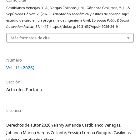
Cómo citar
Castiblanco Venegas, Y. A., Vargas Collante, J. M., Góngora Casilimas, Y. L., &
Sepúlveda Gálvez, V. (2026). Adaptación académica y estilos de aprendizaje:
estudio de caso en un programa de Ingeniería Civil.
European Public & Social
Innovation Review
,
11
, 1–17. https://doi.org/10.31637/epsir-2026-2419
Más formatos de cita
Número
Vol. 11 (2026)
Sección
Artículos Portada
Licencia
Derechos de autor 2026 Yeismy Amanda Castiblanco Venegas,
Johanna Marina Vargas Collante, Yessica Lorena Góngora Casilimas,
Viviana Sepúlveda Gálvez