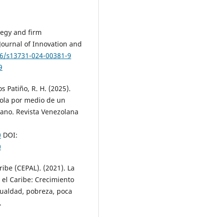
ategy and firm
 Journal of Innovation and
86/s13731-024-00381-9
9
s Patiño, R. H. (2025).
cola por medio de un
iano. Revista Venezolana
0
DOI:
0
ibe (CEPAL). (2021). La
 el Caribe: Crecimiento
gualdad, pobreza, poca
.