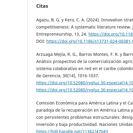
Citas
Agazu, B. G. y Kero, C. A. (2024). Innovation str
competitiveness: A systematic literature review.
Entrepreneurship, 13, 24.
https://doi.org/10.11
DOI:
https://doi.org/10.1186/s13731-024-00381-
Arzuaga Mejía, R. G., Barros Montes, F. R. y Barro
Análisis prospectivo de la comercialización agrí
sistema colaborativo en red en el caribe colomb
de Gerencia, 30(14), 1016-1037.
https://doi.org/10.52080/rvgluz.30.especial14.1
https://doi.org/10.52080/rvgluz.30.especial14.1
Comisión Económica para América Latina y el Car
paradoja de la recuperación en América Latina y
con persistentes problemas estructurales: desi
inversión y baja productividad. Naciones Unidas
https://hdl.handle.net/11362/47043