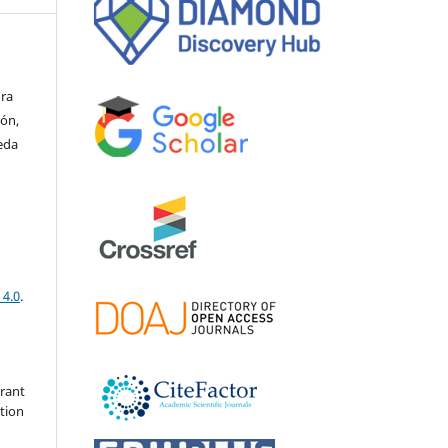
dra
rón,
eda
 4.0
.
grant
ation