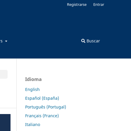
Registrarse
Entrar
rs
Buscar
Idioma
English
Español (España)
Português (Portugal)
Français (France)
Italiano