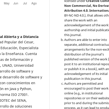
licensed under
Creative Com
Non Commercial, No Deriva
Attribution 4.0. Internation
BY-NC-ND 4.0.), that allows oth
share the work with an
acknowledgement of the work
authorship and initial publicati
this journal.
l Abierta y a Distancia
Authors are able to enter into
ad Popular del Cesar,
separate, additional contractua
 Educación, Especialista
arrangements for the non-excl
ra la Enseñanza. Cuenta
distribution of the journal's
published version of the work (
mas de Información y
post it to an institutional repo
A, UNAD, Universidad
or publish it in a book), with a
rrollo de software y
acknowledgement of its initial
e desarrollo de software y
publication in this journal.
 con conocimientos en
Authors are permitted and
encouraged to post their work
n en Java y Python,
online (e.g., in institutional
o norma ISO 27001.
repositories or on their websit
BIOTEC del SENA,
prior to and during the submis
rrollo de soluciones
process, as it can lead to produ