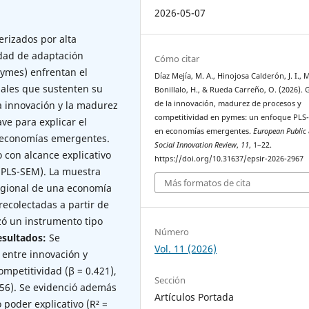
2026-05-07
rizados por alta
idad de adaptación
Cómo citar
ymes) enfrentan el
Díaz Mejía, M. A., Hinojosa Calderón, J. I.,
nales que sustenten su
Bonillalo, H., & Rueda Carreño, O. (2026). 
de la innovación, madurez de procesos y
la innovación y la madurez
competitividad en pymes: un enfoque PLS
e para explicar el
en economías emergentes.
European Public
 economías emergentes.
Social Innovation Review
,
11
, 1–22.
 con alcance explicativo
https://doi.org/10.31637/epsir-2026-2967
(PLS-SEM). La muestra
Más formatos de cita
egional de una economía
ecolectadas a partir de
zó un instrumento tipo
Número
esultados:
Se
Vol. 11 (2026)
s entre innovación y
mpetitividad (β = 0.421),
Sección
356). Se evidenció además
Artículos Portada
poder explicativo (R² =