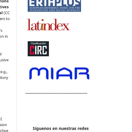
mons
tives
al
(CC
ers to
's
on in
l
usive
e.g.,
sitory
n
------------------------------------------
e)
sion
Síguenos en nuestras redes
ctive