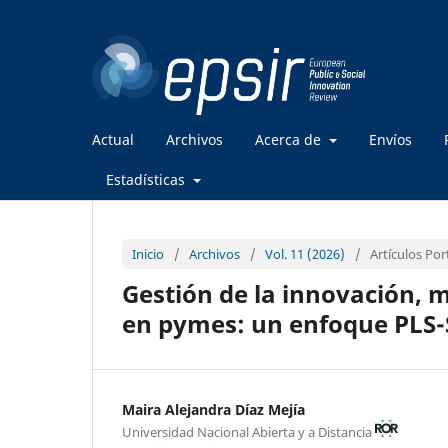
Actual
Archivos
Acerca de
Envíos
Estadísticas
Inicio
/
Archivos
/
Vol. 11 (2026)
/
Artículos Po
Gestión de la innovación, 
en pymes: un enfoque PLS
Maira Alejandra Díaz Mejía
Universidad Nacional Abierta y a Distancia