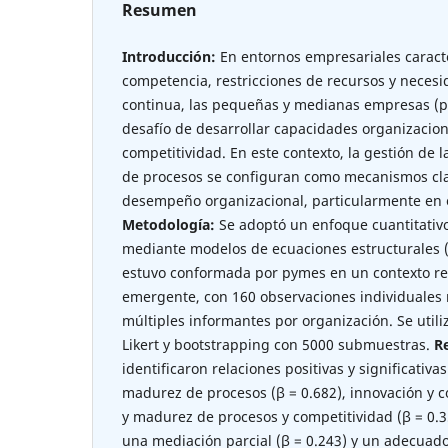
Resumen
Introducción:
En entornos empresariales caracte
competencia, restricciones de recursos y neces
continua, las pequeñas y medianas empresas (p
desafío de desarrollar capacidades organizacio
competitividad. En este contexto, la gestión de 
de procesos se configuran como mecanismos clav
desempeño organizacional, particularmente en
Metodología:
Se adoptó un enfoque cuantitativo
mediante modelos de ecuaciones estructurales 
estuvo conformada por pymes en un contexto r
emergente, con 160 observaciones individuales r
múltiples informantes por organización. Se utili
Likert y bootstrapping con 5000 submuestras.
R
identificaron relaciones positivas y significativa
madurez de procesos (β = 0.682), innovación y co
y madurez de procesos y competitividad (β = 0.
una mediación parcial (β = 0.243) y un adecuado 