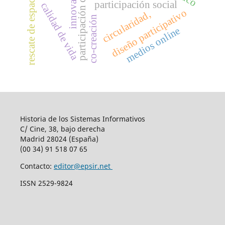
rescate de espacio público
participación ciudadana
i
n
n
o
v
a
c
i
ó
n
s
o
c
i
a
participación social
calidad de vida
diseño participativo
circularidad,
co-creación
medios online
Historia de los Sistemas Informativos
C/ Cine, 38, bajo derecha
Madrid 28024 (España)
(00 34) 91 518 07 65
Contacto:
editor@epsir.net
ISSN 2529-9824