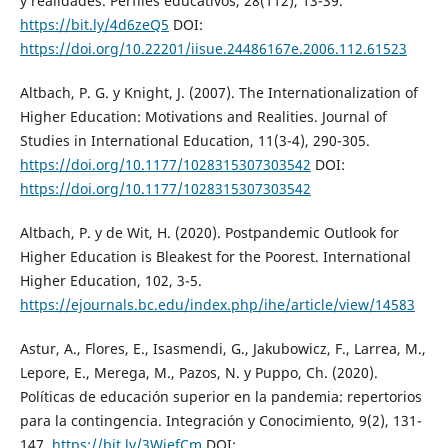
y realidades. Perfiles educativos, 28(112), 13-39.
https://bit.ly/4d6zeQ5
DOI:
https://doi.org/10.22201/iisue.24486167e.2006.112.61523
Altbach, P. G. y Knight, J. (2007). The Internationalization of
Higher Education: Motivations and Realities. Journal of
Studies in International Education, 11(3-4), 290-305.
https://doi.org/10.1177/1028315307303542
DOI:
https://doi.org/10.1177/1028315307303542
Altbach, P. y de Wit, H. (2020). Postpandemic Outlook for
Higher Education is Bleakest for the Poorest. International
Higher Education, 102, 3-5.
https://ejournals.bc.edu/index.php/ihe/article/view/14583
Astur, A., Flores, E., Isasmendi, G., Jakubowicz, F., Larrea, M.,
Lepore, E., Merega, M., Pazos, N. y Puppo, Ch. (2020).
Políticas de educación superior en la pandemia: repertorios
para la contingencia. Integración y Conocimiento, 9(2), 131-
147.
https://bit.ly/3WiefCm
DOI: