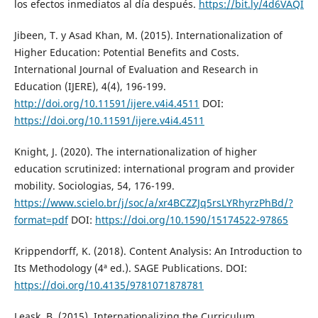
los efectos inmediatos al día después.
https://bit.ly/4d6VAQI
Jibeen, T. y Asad Khan, M. (2015). Internationalization of
Higher Education: Potential Benefits and Costs.
International Journal of Evaluation and Research in
Education (IJERE), 4(4), 196-199.
http://doi.org/10.11591/ijere.v4i4.4511
DOI:
https://doi.org/10.11591/ijere.v4i4.4511
Knight, J. (2020). The internationalization of higher
education scrutinized: international program and provider
mobility. Sociologias, 54, 176-199.
https://www.scielo.br/j/soc/a/xr4BCZZJq5rsLYRhyrzPhBd/?
format=pdf
DOI:
https://doi.org/10.1590/15174522-97865
Krippendorff, K. (2018). Content Analysis: An Introduction to
Its Methodology (4ª ed.). SAGE Publications. DOI:
https://doi.org/10.4135/9781071878781
Leask, B. (2015). Internationalizing the Curriculum.