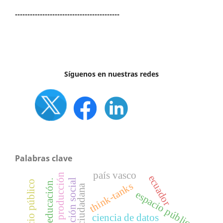
------------------------------------------
Síguenos en nuestras redes
Palabras clave
país vasco
producción
ecuador
l
educación.
think-tanks
espacio público
ciencia de datos