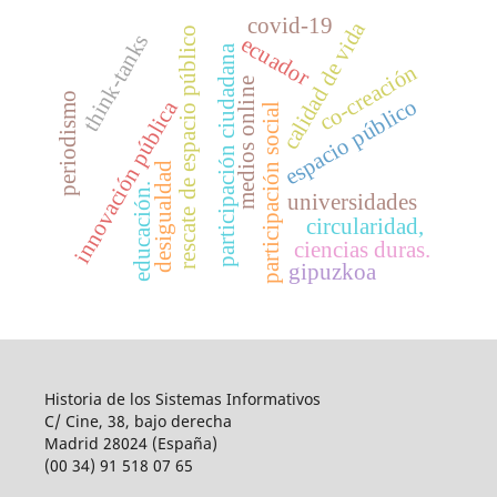
covid-19
calidad de vida
rescate de espacio público
think-tanks
ecuador
participación ciudadana
co-creación
medios online
periodismo
espacio público
innovación pública
participación social
desigualdad
educación.
universidades
circularidad,
ciencias duras.
gipuzkoa
Historia de los Sistemas Informativos
C/ Cine, 38, bajo derecha
Madrid 28024 (España)
(00 34) 91 518 07 65