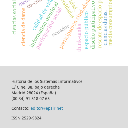
rescate de espacio público
universidades
ciencias sociales
participación ciudadana
calidad de vida
media consumption
information overload
diseño participativo
participación social
ciencia de datos
ciencias duras.
espacio público
ecuador
think-tanks
Historia de los Sistemas Informativos
C/ Cine, 38, bajo derecha
Madrid 28024 (España)
(00 34) 91 518 07 65
Contacto:
editor@epsir.net
ISSN 2529-9824