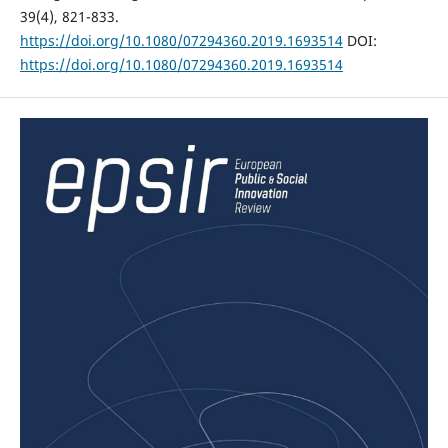
39(4), 821-833.
https://doi.org/10.1080/07294360.2019.1693514
DOI:
https://doi.org/10.1080/07294360.2019.1693514