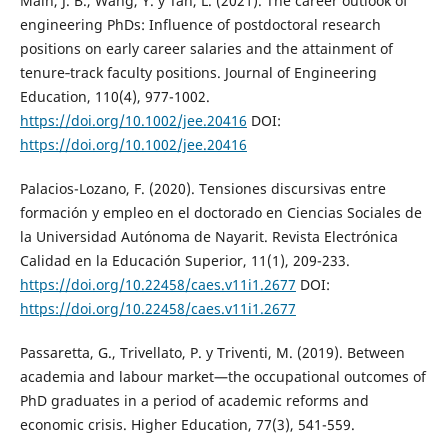
Main, J. B., Wang, Y. y Tan, L. (2021). The career outlook of
engineering PhDs: Influence of postdoctoral research
positions on early career salaries and the attainment of
tenure‐track faculty positions. Journal of Engineering
Education, 110(4), 977-1002.
https://doi.org/10.1002/jee.20416
DOI:
https://doi.org/10.1002/jee.20416
Palacios-Lozano, F. (2020). Tensiones discursivas entre
formación y empleo en el doctorado en Ciencias Sociales de
la Universidad Autónoma de Nayarit. Revista Electrónica
Calidad en la Educación Superior, 11(1), 209-233.
https://doi.org/10.22458/caes.v11i1.2677
DOI:
https://doi.org/10.22458/caes.v11i1.2677
Passaretta, G., Trivellato, P. y Triventi, M. (2019). Between
academia and labour market—the occupational outcomes of
PhD graduates in a period of academic reforms and
economic crisis. Higher Education, 77(3), 541-559.