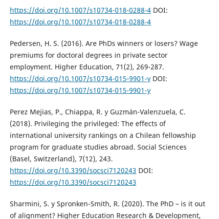
https://doi.org/10.1007/s10734-018-0288-4
DOI:
https://doi.org/10.1007/s10734-018-0288-4
Pedersen, H. S. (2016). Are PhDs winners or losers? Wage
premiums for doctoral degrees in private sector
employment. Higher Education, 71(2), 269-287.
https://doi.org/10.1007/s10734-015-9901-y
DOI:
https://doi.org/10.1007/s10734-015-9901-y
Perez Mejias, P., Chiappa, R. y Guzmán-Valenzuela, C.
(2018). Privileging the privileged: The effects of
international university rankings on a Chilean fellowship
program for graduate studies abroad. Social Sciences
(Basel, Switzerland), 7(12), 243.
https://doi.org/10.3390/socsci7120243
DOI:
https://doi.org/10.3390/socsci7120243
Sharmini, S. y Spronken-Smith, R. (2020). The PhD – is it out
of alignment? Higher Education Research & Development,