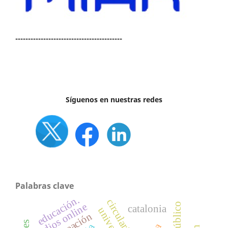
------------------------------------------
Síguenos en nuestras redes
Palabras clave
educación.
circularidad,
medios online
catalonia
co-creación