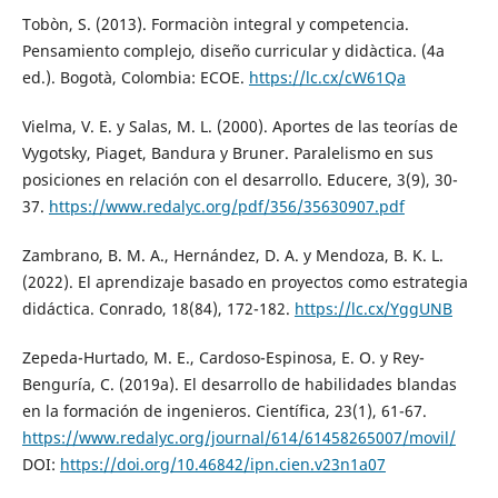
Tobòn, S. (2013). Formaciòn integral y competencia.
Pensamiento complejo, diseño curricular y didàctica. (4a
ed.). Bogotà, Colombia: ECOE.
https://lc.cx/cW61Qa
Vielma, V. E. y Salas, M. L. (2000). Aportes de las teorías de
Vygotsky, Piaget, Bandura y Bruner. Paralelismo en sus
posiciones en relación con el desarrollo. Educere, 3(9), 30-
37.
https://www.redalyc.org/pdf/356/35630907.pdf
Zambrano, B. M. A., Hernández, D. A. y Mendoza, B. K. L.
(2022). El aprendizaje basado en proyectos como estrategia
didáctica. Conrado, 18(84), 172-182.
https://lc.cx/YggUNB
Zepeda-Hurtado, M. E., Cardoso-Espinosa, E. O. y Rey-
Benguría, C. (2019a). El desarrollo de habilidades blandas
en la formación de ingenieros. Científica, 23(1), 61-67.
https://www.redalyc.org/journal/614/61458265007/movil/
DOI:
https://doi.org/10.46842/ipn.cien.v23n1a07