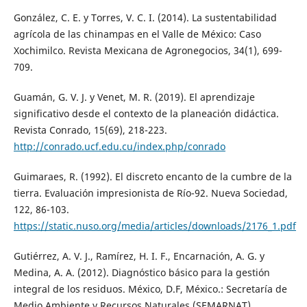
González, C. E. y Torres, V. C. I. (2014). La sustentabilidad
agrícola de las chinampas en el Valle de México: Caso
Xochimilco. Revista Mexicana de Agronegocios, 34(1), 699-
709.
Guamán, G. V. J. y Venet, M. R. (2019). El aprendizaje
significativo desde el contexto de la planeación didáctica.
Revista Conrado, 15(69), 218-223.
http://conrado.ucf.edu.cu/index.php/conrado
Guimaraes, R. (1992). El discreto encanto de la cumbre de la
tierra. Evaluación impresionista de Río-92. Nueva Sociedad,
122, 86-103.
https://static.nuso.org/media/articles/downloads/2176_1.pdf
Gutiérrez, A. V. J., Ramírez, H. I. F., Encarnación, A. G. y
Medina, A. A. (2012). Diagnóstico básico para la gestión
integral de los residuos. México, D.F, México.: Secretaría de
Medio Ambiente y Recursos Naturales (SEMARNAT).