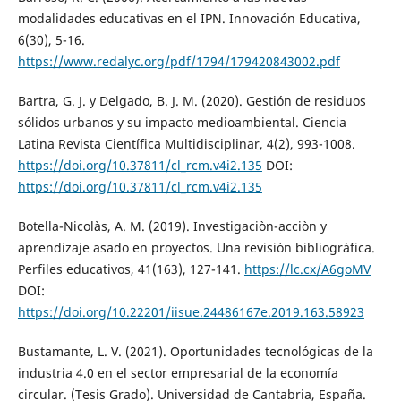
modalidades educativas en el IPN. Innovación Educativa,
6(30), 5-16.
https://www.redalyc.org/pdf/1794/179420843002.pdf
Bartra, G. J. y Delgado, B. J. M. (2020). Gestión de residuos
sólidos urbanos y su impacto medioambiental. Ciencia
Latina Revista Científica Multidisciplinar, 4(2), 993-1008.
https://doi.org/10.37811/cl_rcm.v4i2.135
DOI:
https://doi.org/10.37811/cl_rcm.v4i2.135
Botella-Nicolàs, A. M. (2019). Investigaciòn-acciòn y
aprendizaje asado en proyectos. Una revisiòn bibliogràfica.
Perfiles educativos, 41(163), 127-141.
https://lc.cx/A6goMV
DOI:
https://doi.org/10.22201/iisue.24486167e.2019.163.58923
Bustamante, L. V. (2021). Oportunidades tecnológicas de la
industria 4.0 en el sector empresarial de la economía
circular. (Tesis Grado). Universidad de Cantabria, España.