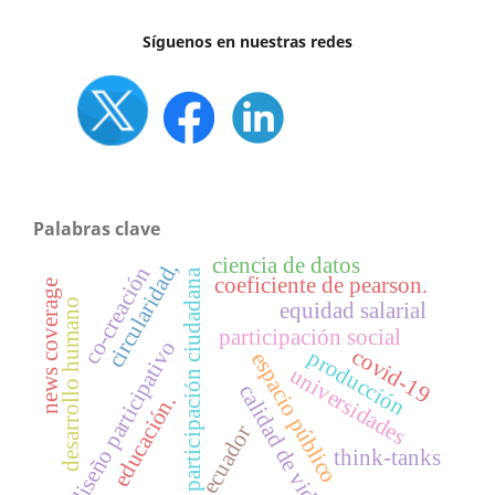
Síguenos en nuestras redes
Palabras clave
ciencia de datos
circularidad,
co-creación
participación ciudadana
coeficiente de pearson.
news coverage
desarrollo humano
equidad salarial
participación social
diseño participativo
covid-19
producción
espacio público
universidades
calidad de vida
educación.
ecuador
think-tanks