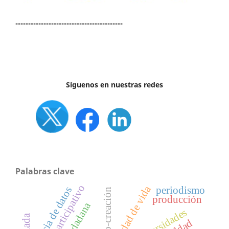
------------------------------------------
Síguenos en nuestras redes
Palabras clave
diseño participativo
calidad de vida
periodismo
ciencia de datos
co-creación
producción
universidades