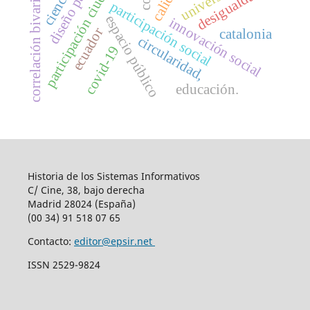
participación ciudadana
correlación bivariada
desigualdad
participación social
espacio público
i
n
n
o
v
a
c
i
ó
n
o
c
i
a
ecuador
catalonia
circularidad,
covid-19
s
l
educación.
Historia de los Sistemas Informativos
C/ Cine, 38, bajo derecha
Madrid 28024 (España)
(00 34) 91 518 07 65
Contacto:
editor@epsir.net
ISSN 2529-9824