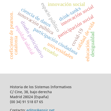
innovación social
espacio público
l
think-tanks
ciencia de datos
i
n
n
o
v
a
c
i
ó
n
s
o
c
i
a
innovación pública
coeficiente de pearson.
participación social
diseño participativo
calidad de vida
equidad salarial
participación ciudadana
covid-19
desigualdad
catalonia
educación.
universidades
ecuador
Historia de los Sistemas Informativos
C/ Cine, 38, bajo derecha
Madrid 28024 (España)
(00 34) 91 518 07 65
Contacto:
editor@epsir.net