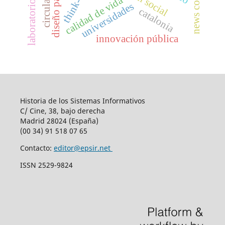
news coverage
circularidad,
think-tanks
calidad de vida
universidades
catalonia
innovación pública
Historia de los Sistemas Informativos
C/ Cine, 38, bajo derecha
Madrid 28024 (España)
(00 34) 91 518 07 65
Contacto:
editor@epsir.net
ISSN 2529-9824