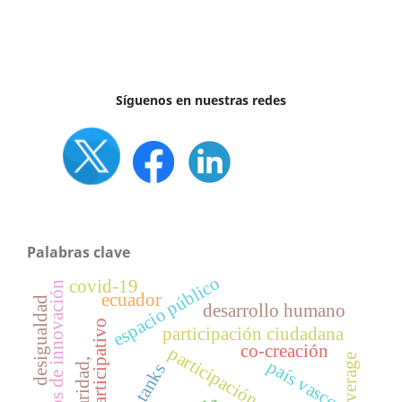
Síguenos en nuestras redes
Palabras clave
espacio público
covid-19
laboratorios de innovación
ecuador
desigualdad
desarrollo humano
diseño participativo
participación ciudadana
co-creación
participación social
país vasco