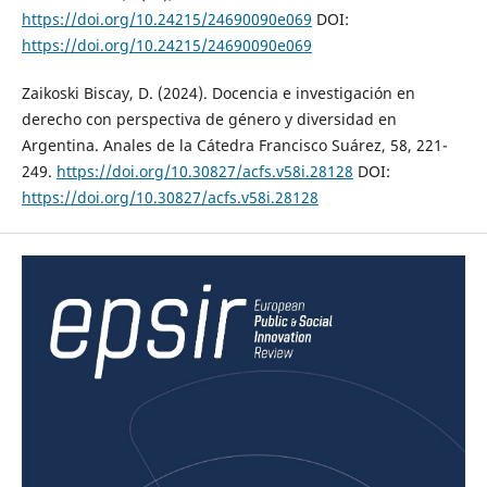
https://doi.org/10.24215/24690090e069
DOI:
https://doi.org/10.24215/24690090e069
Zaikoski Biscay, D. (2024). Docencia e investigación en
derecho con perspectiva de género y diversidad en
Argentina. Anales de la Cátedra Francisco Suárez, 58, 221-
249.
https://doi.org/10.30827/acfs.v58i.28128
DOI:
https://doi.org/10.30827/acfs.v58i.28128