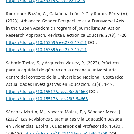
https://doi.org/10.59319/arete.v2i1.843
Rodríguez-Bazán, G., Galañena-León, Y.C. y Ramos-Pérez (A).
(2023). Advanced Gender Perspective as a Transversal Axis
in the Cuban Academic Program of Journalism: An Action
Research Approach. Revista Electrónica Educare, 27(3), 1-20.
https://doi.org/10.15359/ree.27-3.17211
DOI:
https://doi.org/10.15359/ree.27-3.17211
Saborío Taylor, S. y Arguedas Víquez, R. (2023). Prácticas
para la equidad de género en la docencia universitaria
dentro del contexto de la Universidad Nacional, Costa Rica.
Actualidades Investigativas en Educación, 23(3), 1-19.
https://doi.org/10.15517/aie.v23i3.54663
DOI:
https://doi.org/10.15517/aie.v23i3.54663
Sánchez Martín, M., Navarro Mateu, F. y Sánchez-Meca, J.
(2022). Las Revisiones Sistemáticas y la Educación Basada
en Evidencias. Espiral. Cuadernos del Profesorado, 15(30),
108-120.
https://doi.org/10.25115/ecp.v15i30.7860
DOI: