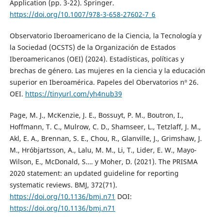
Application (pp. 3-22). Springer.
https://doi.org/10.1007/978-3-658-27602-7_6
Observatorio Iberoamericano de la Ciencia, la Tecnología y
la Sociedad (OCSTS) de la Organización de Estados
Iberoamericanos (OEI) (2024). Estadísticas, políticas y
brechas de género. Las mujeres en la ciencia y la educación
superior en Iberoamérica. Papeles del Obervatorios nº 26.
OEI.
https://tinyurl.com/yh4nub39
Page, M. J., McKenzie, J. E., Bossuyt, P. M., Boutron, I.,
Hoffmann, T. C., Mulrow, C. D., Shamseer, L., Tetzlaff, J. M.,
Akl, E. A., Brennan, S. E., Chou, R., Glanville, J., Grimshaw, J.
M., Hróbjartsson, A., Lalu, M. M., Li, T., Lider, E. W., Mayo-
Wilson, E., McDonald, S…. y Moher, D. (2021). The PRISMA
2020 statement: an updated guideline for reporting
systematic reviews. BMJ, 372(71).
https://doi.org/10.1136/bmj.n71
DOI:
https://doi.org/10.1136/bmj.n71