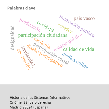
Palabras clave
innovación pública
país vasco
producción
covid-19
ecuador
desigualdad
espacio público
participación ciudadana
catalonia
participación social
diseño participativo
circularidad,
calidad de vida
co-creación
medios online
Historia de los Sistemas Informativos
C/ Cine, 38, bajo derecha
Madrid 28024 (España)