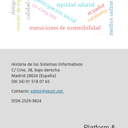
calidad de vida
desigualdad
participación social
medios online
ecuador
co-creación
equidad salarial
catalonia
transiciones de sostenibilidad
Historia de los Sistemas Informativos
C/ Cine, 38, bajo derecha
Madrid 28024 (España)
(00 34) 91 518 07 65
Contacto:
editor@epsir.net
ISSN 2529-9824