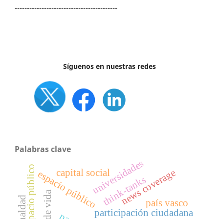
------------------------------------------
Síguenos en nuestras redes
Palabras clave
universidades
rescate de espacio público
news coverage
capital social
espacio público
think-tanks
país vasco
participación ciudadana