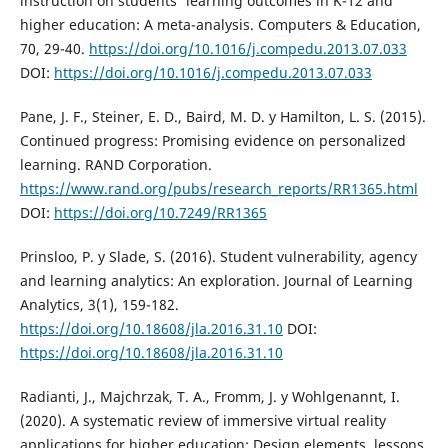
instruction on students' learning outcomes in K-12 and
higher education: A meta-analysis. Computers & Education,
70, 29-40.
https://doi.org/10.1016/j.compedu.2013.07.033
DOI:
https://doi.org/10.1016/j.compedu.2013.07.033
Pane, J. F., Steiner, E. D., Baird, M. D. y Hamilton, L. S. (2015).
Continued progress: Promising evidence on personalized
learning. RAND Corporation.
https://www.rand.org/pubs/research_reports/RR1365.html
DOI:
https://doi.org/10.7249/RR1365
Prinsloo, P. y Slade, S. (2016). Student vulnerability, agency
and learning analytics: An exploration. Journal of Learning
Analytics, 3(1), 159-182.
https://doi.org/10.18608/jla.2016.31.10
DOI:
https://doi.org/10.18608/jla.2016.31.10
Radianti, J., Majchrzak, T. A., Fromm, J. y Wohlgenannt, I.
(2020). A systematic review of immersive virtual reality
applications for higher education: Design elements, lessons