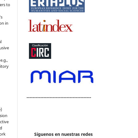
ers to
's
on in
l
usive
e.g.,
sitory
n
------------------------------------------
e)
sion
ctive
nd
work
Síguenos en nuestras redes