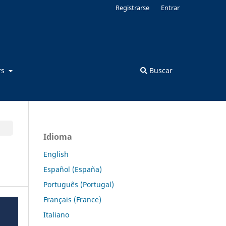
Registrarse
Entrar
rs
Buscar
Idioma
English
Español (España)
Português (Portugal)
Français (France)
Italiano