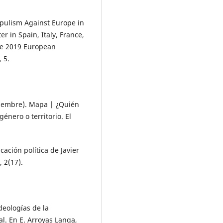
opulism Against Europe in
r in Spain, Italy, France,
he 2019 European
 5.
viembre). Mapa | ¿Quién
énero o territorio. El
cación política de Javier
 2(17).
deologías de la
al. En E. Arroyas Langa,