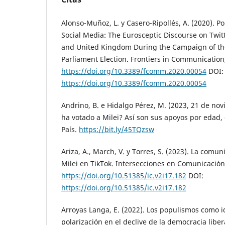
Alonso-Muñoz, L. y Casero-Ripollés, A. (2020). P
Social Media: The Eurosceptic Discourse on Twitte
and United Kingdom During the Campaign of t
Parliament Election. Frontiers in Communication,
https://doi.org/10.3389/fcomm.2020.00054
DOI:
https://doi.org/10.3389/fcomm.2020.00054
Andrino, B. e Hidalgo Pérez, M. (2023, 21 de no
ha votado a Milei? Así son sus apoyos por edad, g
País.
https://bit.ly/45TQzsw
Ariza, A., March, V. y Torres, S. (2023). La comuni
Milei en TikTok. Intersecciones en Comunicación,
https://doi.org/10.51385/ic.v2i17.182
DOI:
https://doi.org/10.51385/ic.v2i17.182
Arroyas Langa, E. (2022). Los populismos como i
polarización en el declive de la democracia liber