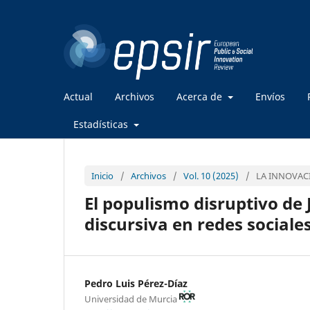
Actual
Archivos
Acerca de
Envíos
Estadísticas
Inicio
/
Archivos
/
Vol. 10 (2025)
/
LA INNOVACI
El populismo disruptivo de J
discursiva en redes sociale
Pedro Luis Pérez-Díaz
Universidad de Murcia