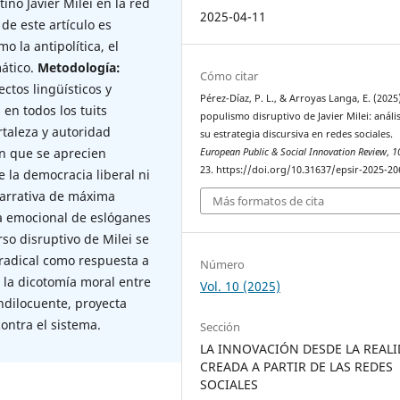
ino Javier Milei en la red
2025-04-11
de este artículo es
 la antipolítica, el
mático.
Metodología:
Cómo citar
ctos lingüísticos y
Pérez-Díaz, P. L., & Arroyas Langa, E. (2025)
en todos los tuits
populismo disruptivo de Javier Milei: anális
taleza y autoridad
su estrategia discursiva en redes sociales.
in que se aprecien
European Public & Social Innovation Review
,
1
23. https://doi.org/10.31637/epsir-2025-20
 la democracia liberal ni
 narrativa de máxima
Más formatos de cita
za emocional de eslóganes
rso disruptivo de Milei se
n radical como respuesta a
Número
a la dicotomía moral entre
Vol. 10 (2025)
andilocuente, proyecta
ontra el sistema.
Sección
LA INNOVACIÓN DESDE LA REAL
CREADA A PARTIR DE LAS REDES
SOCIALES