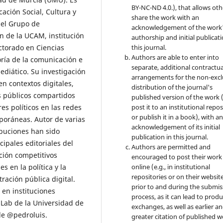
BY-NC-ND 4.0.), that allows oth
ción Social, Cultura y
share the work with an
del Grupo de
acknowledgement of the work
n de la UCAM, institución
authorship and initial publicati
ctorado en Ciencias
this journal.
Authors are able to enter into
oría de la comunicación e
separate, additional contractua
ediático. Su investigación
arrangements for the non-excl
en contextos digitales,
distribution of the journal's
os públicos compartidos
published version of the work (
s políticos en las redes
post it to an institutional repo
or publish it in a book), with a
poráneas. Autor de varias
acknowledgement of its initial
ibuciones han sido
publication in this journal.
ipales editoriales del
Authors are permitted and
ción competitivos
encouraged to post their work
s en la política y la
online (e.g., in institutional
repositories or on their websit
ración pública digital.
prior to and during the submis
 en instituciones
process, as it can lead to produ
 Lab de la Universidad de
exchanges, as well as earlier a
de @pedroluis.
greater citation of published 