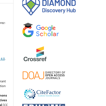
rez-
 4.0
.
grant
ation
mons
tives
al
(CC