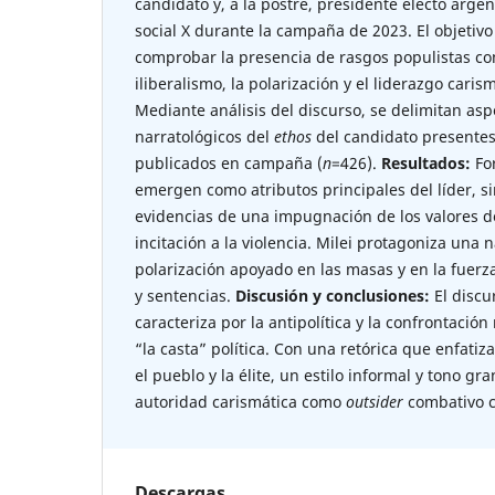
candidato y, a la postre, presidente electo argent
social X durante la campaña de 2023. El objetivo 
comprobar la presencia de rasgos populistas como
iliberalismo, la polarización y el liderazgo caris
Mediante análisis del discurso, se delimitan aspe
narratológicos del
ethos
del candidato presentes 
publicados en campaña (
n
=426).
Resultados:
For
emergen como atributos principales del líder, s
evidencias de una impugnación de los valores de
incitación a la violencia. Milei protagoniza una
polarización apoyado en las masas y en la fuer
y sentencias.
Discusión y conclusiones:
El discu
caracteriza por la antipolítica y la confrontació
“la casta” política. Con una retórica que enfatiz
el pueblo y la élite, un estilo informal y tono gr
autoridad carismática como
outsider
combativo c
Descargas