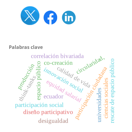
Palabras clave
correlación bivariada
circularidad,
rescate de espacio público
co-creación
espacio público
producción
calidad de vida
participación ciudadana
i
n
n
o
v
a
c
i
ó
n
o
c
i
a
think-tanks
ciencias sociales
equidad salarial
s
l
universidades
ecuador
participación social
diseño participativo
desigualdad