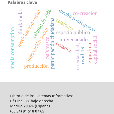
Palabras clave
diseño participativo
calidad de vida
participación social
think-tanks
co-creación
catalonia
participación ciudadana
l
media consumption
espacio público
capital social
país vasco
universidades
i
n
n
o
v
a
c
i
ó
n
s
o
c
i
a
ecuador
gipuzkoa
circularidad,
covid-19
producción
Historia de los Sistemas Informativos
C/ Cine, 38, bajo derecha
Madrid 28024 (España)
(00 34) 91 518 07 65