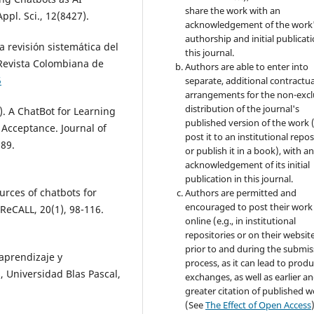
share the work with an
pl. Sci., 12(8427).
acknowledgement of the work
authorship and initial publicati
a revisión sistemática del
this journal.
. Revista Colombiana de
Authors are able to enter into
5
separate, additional contractua
arrangements for the non-excl
distribution of the journal's
0). A ChatBot for Learning
published version of the work (
Acceptance. Journal of
post it to an institutional repo
89.
or publish it in a book), with a
acknowledgement of its initial
publication in this journal.
urces of chatbots for
Authors are permitted and
encouraged to post their work
 ReCALL, 20(1), 98-116.
online (e.g., in institutional
repositories or on their websit
prior to and during the submis
 aprendizaje y
process, as it can lead to produ
, Universidad Blas Pascal,
exchanges, as well as earlier a
greater citation of published 
(See
The Effect of Open Access