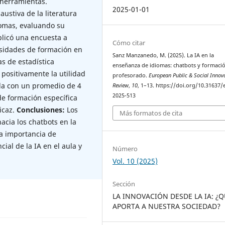
 herramientas.
2025-01-01
austiva de la literatura
iomas, evaluando su
aplicó una encuesta a
Cómo citar
esidades de formación en
Sanz Manzanedo, M. (2025). La IA en la
as de estadística
enseñanza de idiomas: chatbots y formació
positivamente la utilidad
profesorado.
European Public & Social Innov
ola con un promedio de 4
Review
,
10
, 1–13. https://doi.org/10.31637/
2025-513
de formación específica
icaz.
Conclusiones:
Los
Más formatos de cita
cia los chatbots en la
a importancia de
ial de la IA en el aula y
Número
Vol. 10 (2025)
Sección
LA INNOVACIÓN DESDE LA IA: ¿
APORTA A NUESTRA SOCIEDAD?