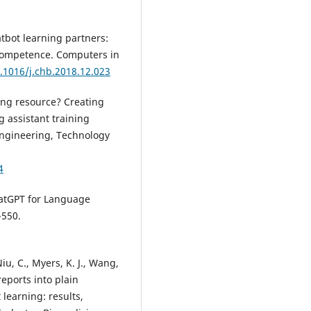
atbot learning partners:
 competence. Computers in
0.1016/j.chb.2018.12.023
ning resource? Creating
 assistant training
Engineering, Technology
4
ChatGPT for Language
-550.
Niu, C., Myers, K. J., Wang,
reports into plain
earning: results,