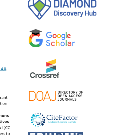
 4.0
.
grant
ation
mons
tives
al
(CC
ers to