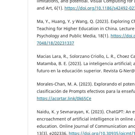
limitations, and potential. Visual Computing for
and Art, 6(1).
https://doi.org/10.1186/s42492-02
Ma, Y., Huang, Y. y Wang, Q. (2023). Exploring
Teaching for Higher Education in China. Lecture
Psychology and Public Media, 18(1).
https://doi
7048/18/20231337
Macias Lara, R., Solorzano Criollo, L. R., Choez C
Matamba, B. E. (2023). La inteligencia artificial; 
futuro en la educación superior. Revista G-Ner@
Morales-Chan, M. A. (2023). Explorando el poten
clasificación de Prompts efectivos para la ense
https://acortar.link/0k65Ce
Naidu, K. y Sevnarayan, K. (2023). ChatGPT: An 
encroachment of artificial intelligence in onlin
education. Online Journal of Communication an
13(3), e202336.
https://doi.org/10.30935/ojcmt/