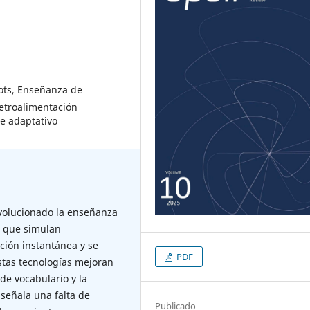
tbots, Enseñanza de
etroalimentación
je adaptativo
 revolucionado la enseñanza
s que simulan
ción instantánea y se
PDF
stas tecnologías mejoran
 de vocabulario y la
 señala una falta de
Publicado