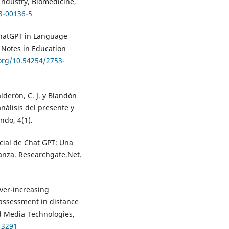
 Industry, Biomedicine,
3-00136-5
 ChatGPT in Language
 Notes in Education
.org/10.54254/2753-
alderón, C. J. y Blandón
análisis del presente y
ndo, 4(1).
cial de Chat GPT: Una
ñanza. Researchgate.Net.
ever-increasing
e assessment in distance
d Media Technologies,
13291