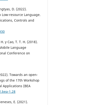
ingtyas, D. (2022).
n Low-resource Language.
ications, Controls and
930
. y Cao, T. T. H. (2018).
r Mobile Language
ional Conference on
 (2022). Towards an open-
ngs of the 17th Workshop
al Applications (BEA
2.bea-1.28
eneses, E. (2021).