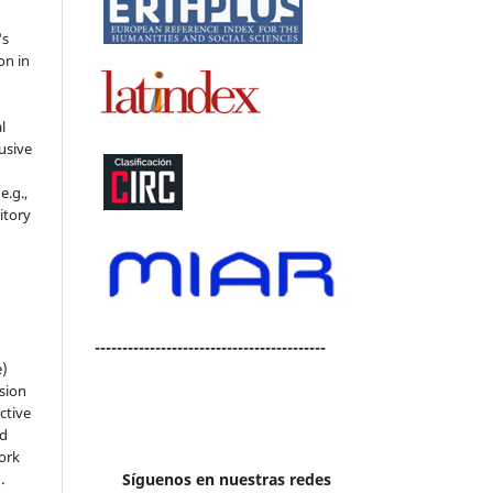
's
on in
l
usive
e.g.,
sitory
n
------------------------------------------
e)
sion
ctive
nd
work
).
Síguenos en nuestras redes