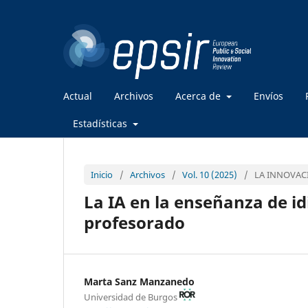
Actual
Archivos
Acerca de
Envíos
Estadísticas
Inicio
/
Archivos
/
Vol. 10 (2025)
/
LA INNOVACI
La IA en la enseñanza de i
profesorado
Marta Sanz Manzanedo
Universidad de Burgos