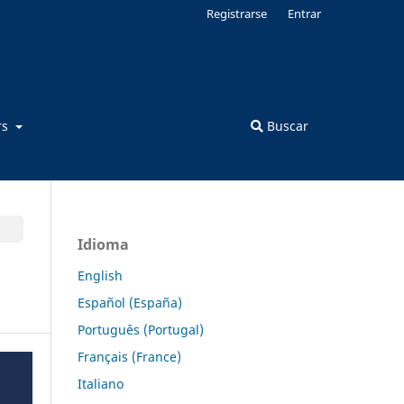
Registrarse
Entrar
rs
Buscar
Idioma
English
Español (España)
Português (Portugal)
Français (France)
Italiano