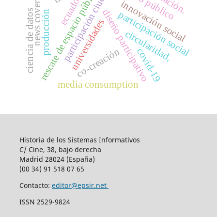
participación ciudadana
espacio público
educación.
rescate de espacio público
news coverage
ecuador
i
n
n
o
v
a
c
i
ó
n
o
c
i
a
diseño participativo
ciencia de datos
producción
participación social
universidades
s
l
circularidad,
co-creación
covid-19
media consumption
Historia de los Sistemas Informativos
C/ Cine, 38, bajo derecha
Madrid 28024 (España)
(00 34) 91 518 07 65
Contacto:
editor@epsir.net
ISSN 2529-9824