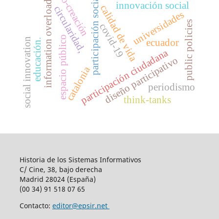
co-creación
participación social
information overload
innovación social
calidad de vida
circularidad,
universidades
public policies
covid-19
espacio público
social innovation
educación.
ecuador
participación ciudadana
diseño participativo
catalonia
periodismo
think-tanks
Historia de los Sistemas Informativos
C/ Cine, 38, bajo derecha
Madrid 28024 (España)
(00 34) 91 518 07 65
Contacto:
editor@epsir.net