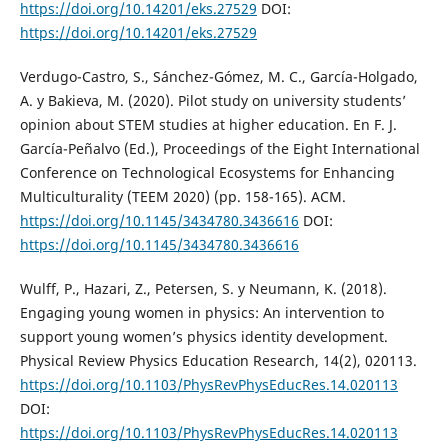
https://doi.org/10.14201/eks.27529
DOI:
https://doi.org/10.14201/eks.27529
Verdugo-Castro, S., Sánchez-Gómez, M. C., García-Holgado,
A. y Bakieva, M. (2020). Pilot study on university students’
opinion about STEM studies at higher education. En F. J.
García-Peñalvo (Ed.), Proceedings of the Eight International
Conference on Technological Ecosystems for Enhancing
Multiculturality (TEEM 2020) (pp. 158-165). ACM.
https://doi.org/10.1145/3434780.3436616
DOI:
https://doi.org/10.1145/3434780.3436616
Wulff, P., Hazari, Z., Petersen, S. y Neumann, K. (2018).
Engaging young women in physics: An intervention to
support young women’s physics identity development.
Physical Review Physics Education Research, 14(2), 020113.
https://doi.org/10.1103/PhysRevPhysEducRes.14.020113
DOI:
https://doi.org/10.1103/PhysRevPhysEducRes.14.020113