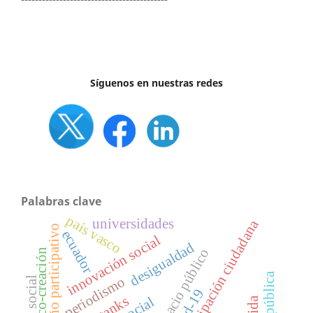
Síguenos en nuestras redes
Palabras clave
país vasco
universidades
participación ciudadana
diseño participativo
ecuador
l
desigualdad
espacio público
co-creación
i
n
n
o
v
a
c
i
ó
n
s
o
c
i
a
periodismo
capital social