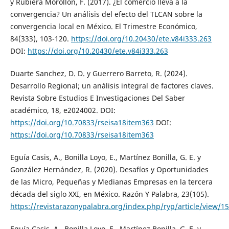
y Rubiera Morollón, F. (2017). ¿El comercio lleva a la
convergencia? Un análisis del efecto del TLCAN sobre la
convergencia local en México. El Trimestre Económico,
84(333), 103-120.
https://doi.org/10.20430/ete.v84i333.263
DOI:
https://doi.org/10.20430/ete.v84i333.263
Duarte Sanchez, D. D. y Guerrero Barreto, R. (2024).
Desarrollo Regional; un análisis integral de factores claves.
Revista Sobre Estudios E Investigaciones Del Saber
académico, 18, e2024002. DOI:
https://doi.org/10.70833/rseisa18item363
DOI:
https://doi.org/10.70833/rseisa18item363
Eguía Casis, A., Bonilla Loyo, E., Martínez Bonilla, G. E. y
González Hernández, R. (2020). Desafíos y Oportunidades
de las Micro, Pequeñas y Medianas Empresas en la tercera
década del siglo XXI, en México. Razón Y Palabra, 23(105).
https://revistarazonypalabra.org/index.php/ryp/article/view/1
Eguía Casis, A., Bonilla Loyo, E., Martínez Bonilla, G. E. y