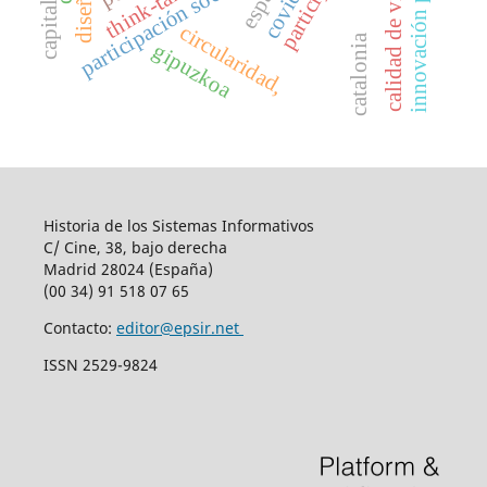
innovación pública
covid-19
think-tanks
participación social
calidad de vida
circularidad,
catalonia
gipuzkoa
Historia de los Sistemas Informativos
C/ Cine, 38, bajo derecha
Madrid 28024 (España)
(00 34) 91 518 07 65
Contacto:
editor@epsir.net
ISSN 2529-9824