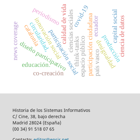
calidad de vida
covid-19
periodismo
capital social
ciencias sociales
participación ciudadana
ciencia de datos
ecuador
i
n
n
o
v
a
c
i
ó
n
o
c
i
a
circularidad,
news coverage
catalonia
participación social
producción
espacio público
think-tanks
desigualdad
diseño participativo
s
l
país vasco
educación.
co-creación
Historia de los Sistemas Informativos
C/ Cine, 38, bajo derecha
Madrid 28024 (España)
(00 34) 91 518 07 65
Contacto:
editor@epsir.net