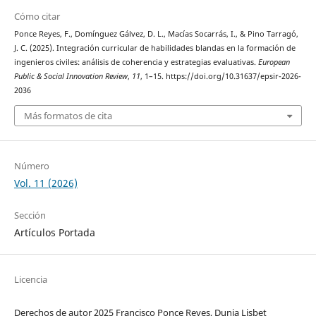
Cómo citar
Ponce Reyes, F., Domínguez Gálvez, D. L., Macías Socarrás, I., & Pino Tarragó,
J. C. (2025). Integración curricular de habilidades blandas en la formación de
ingenieros civiles: análisis de coherencia y estrategias evaluativas.
European
Public & Social Innovation Review
,
11
, 1–15. https://doi.org/10.31637/epsir-2026-
2036
Más formatos de cita
Número
Vol. 11 (2026)
Sección
Artículos Portada
Licencia
Derechos de autor 2025 Francisco Ponce Reyes, Dunia Lisbet