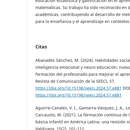
educación estadística y gamificación en el apren
matemáticas. Su trabajo ha sido reconocido en 
académicas, contribuyendo al desarrollo de me
para la enseñanza y el aprendizaje en contextos
Citas
Abanades Sánchez, M. (2024). Habilidades socia
inteligencia emocional y neuro educación: nuev
formación del profesorado para mejorar el apre
Revista de Comunicación de la SEECI, 57.
https://doi.org/10.15198/seeci.2024.57.e881
DOI
https://doi.org/10.15198/seeci.2024.57.e881
Aguirre-Canales, V. I., Gamarra-Vásquez, J. A., Li
Carcausto, W. (2021). La formación continua de 
básica infantil en América Latina: una revisión s
Valdizana, 15(2), 101-111.