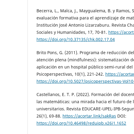
Becerra, L., Malca, J., Maygualema, B. y Ramos, S
evaluación formativa para el aprendizaje de mat
Institución José Antonio Lizarzaburu. Revista Ch
Sociales y Humanidades, 17, 70-81.
https://acor
https://doi.org/10.37135/chk.002.17.04
Brito Pons, G. (2011). Programa de reducción de
atención plena (mindfulness): sistematización d
aplicación en un hospital público semi-rural del 
Psicoperspectivas, 10(1), 221-242.
https://acorta
https://doi.org/10.5027/psicoperspectivas-Vol10-
Castellanos, E. T. P. (2022). Formación del doce
las matemáticas: una mirada hacia el futuro de 
universitarios. Revista EDUCARE-UPEL-IPB-Segu
26(1), 69-88.
https://acortar.link/sakRas
DOI:
https://doi.org/10.46498/reduipb.v26i1.1652