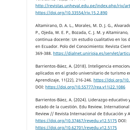
http://revistas.unheval.edu.pe/index.php/riv/ar
https://doi.org/10.33554/riv.15.2.890
Altamirano, D. A. L., Morales, M. D. J. G., Alvarado
P., Ojeda, W. E. P., Bozada, C. J. M. y Altamirano,
continua docente: Un estudio cualitativo en los
en Ecuador. Polo del Conocimiento: Revista Cientí
369-388.
https://dialnet.unirioja.es/servlet/art
Barrientos-Báez, A. (2018). Inteligencia emociona
aplicados en el grado universitario de turismo en
Aprendizaje, 11(22), 216-246.
https://doi.org/10
DOI:
https://doi.org/10.55777/rea.v11i22.1086
Barrientos-Báez, A. (2024). Liderazgo educativo
estado de la cuestión. Edu Review. Internationa
Review // Revista Internacional de Educación y A
https://doi.org/10.37467/revedu.v12.5175
DOI:
https://doi.org/10.62701/revedu.v12.5175