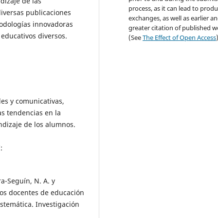
dizaje de las
process, as it can lead to produ
diversas publicaciones
exchanges, as well as earlier a
todologías innovadoras
greater citation of published 
 educativos diversos.
(See
The Effect of Open Access
les y comunicativas,
as tendencias en la
ndizaje de los alumnos.
:
ra-Seguín, N. A. y
los docentes de educación
istemática. Investigación