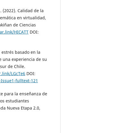
. (2022). Calidad de la
emática en virtualidad,
akiñan de Ciencias
tar.link/HICATT
DOI:
l estrés basado en la
e una experiencia de su
sur de Chile.
r.link/LGcTe6
DOI:
Issue1-fulltext-121
nte para la enseñanza de
los estudiantes
nda Nueva Etapa 2.0,