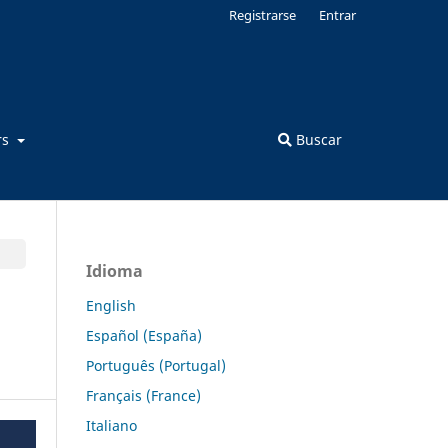
Registrarse
Entrar
rs
Buscar
Idioma
English
Español (España)
Português (Portugal)
Français (France)
Italiano