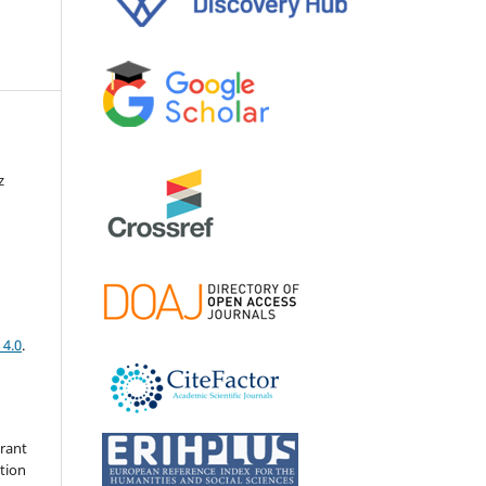
z
 4.0
.
grant
ation