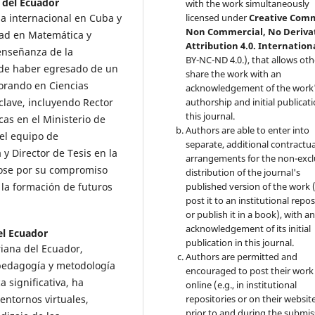
 del Ecuador
with the work simultaneously
a internacional en Cuba y
licensed under
Creative Com
Non Commercial, No Deriva
ad en Matemática y
Attribution 4.0. Internation
enseñanza de la
BY-NC-ND 4.0.), that allows oth
 de haber egresado de un
share the work with an
orando en Ciencias
acknowledgement of the work
lave, incluyendo Rector
authorship and initial publicati
this journal.
cas en el Ministerio de
Authors are able to enter into
el equipo de
separate, additional contractua
y Director de Tesis en la
arrangements for the non-excl
dose por su compromiso
distribution of the journal's
 la formación de futuros
published version of the work (
post it to an institutional repo
or publish it in a book), with a
acknowledgement of its initial
el Ecuador
publication in this journal.
riana del Ecuador,
Authors are permitted and
 pedagogía y metodología
encouraged to post their work
a significativa, ha
online (e.g., in institutional
entornos virtuales,
repositories or on their websit
prior to and during the submis