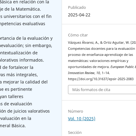
ásica en relación con la
Publicado
je de la Matemática.
2025-04-22
s universitarios con el fin
mpetencias evaluativas
Cómo citar
rtancia de la evaluación y
Vázquez Álvarez, A., & Ortiz Aguilar, W. (20
aevaluación; sin embargo,
Competencias docentes para la evaluación 
ontextualización de
proceso de enseñanza-aprendizaje de las
alorativos informados.
matemáticas: valoraciones empíricas y
 de fortalecer la
oportunidades de mejora.
European Public 
Innovation Review
,
10
, 1–14.
vas más integrales,
https://doi.org/10.31637/epsir-2025-2083
ra mejorar la calidad del
ue es pertinente
Más formatos de cita
an talleres
as de evaluación
ón de juicios valorativos
Número
evaluación en la
Vol. 10 (2025)
eral Básica.
Sección