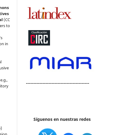
mons
tives
al
(CC
ers to
's
on in
l
usive
e.g.,
------------------------------------------
sitory
n
Síguenos en nuestras redes
e)
sion