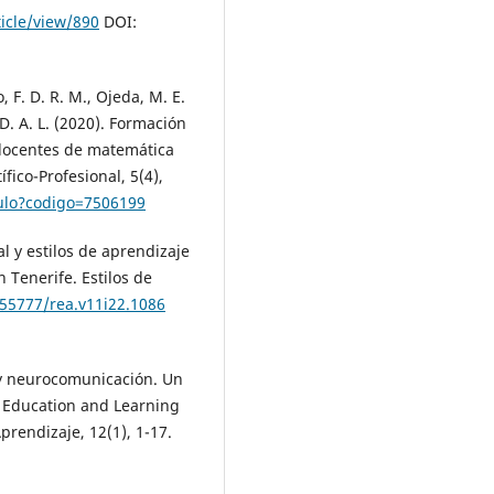
ticle/view/890
DOI:
, F. D. R. M., Ojeda, M. E.
 D. A. L. (2020). Formación
 docentes de matemática
fico-Profesional, 5(4),
iculo?codigo=7506199
l y estilos de aprendizaje
 Tenerife. Estilos de
.55777/rea.v11i22.1086
 y neurocomunicación. Un
l Education and Learning
prendizaje, 12(1), 1-17.