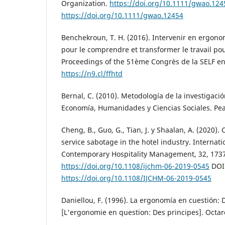
Organization.
https://doi.org/10.1111/gwao.124
https://doi.org/10.1111/gwao.12454
Benchekroun, T. H. (2016). Intervenir en ergonom
pour le comprendre et transformer le travail pou
Proceedings of the 51ème Congrès de la SELF en 
https://n9.cl/ffhtd
Bernal, C. (2010). Metodología de la investigaci
Economía, Humanidades y Ciencias Sociales. Pe
Cheng, B., Guo, G., Tian, J. y Shaalan, A. (2020). 
service sabotage in the hotel industry. Internati
Contemporary Hospitality Management, 32, 173
https://doi.org/10.1108/ijchm-06-2019-0545
DOI
https://doi.org/10.1108/IJCHM-06-2019-0545
Daniellou, F. (1996). La ergonomía en cuestión: 
[L'ergonomie en question: Des principes]. Octar