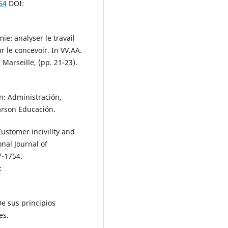
54
DOI:
ie: analyser le travail
r le concevoir. In VV.AA.
Marseille, (pp. 21-23).
ón: Administración,
arson Educación.
Customer incivility and
onal Journal of
7-1754.
:
De sus principios
es.