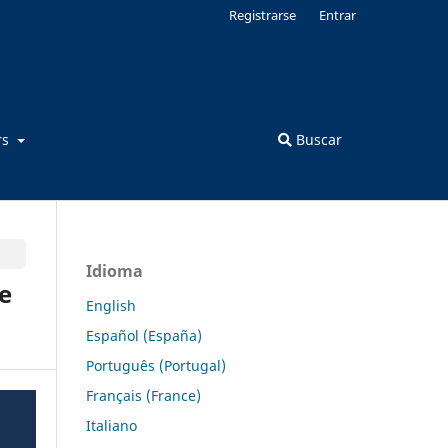
Registrarse
Entrar
rs
Buscar
Idioma
e
English
Español (España)
Português (Portugal)
Français (France)
Italiano