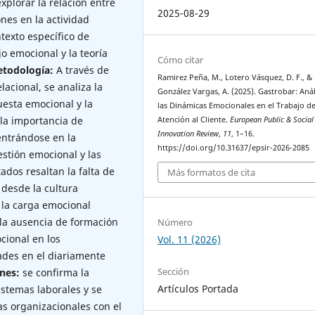
xplorar la relación entre
2025-08-29
ones en la actividad
texto específico de
o emocional y la teoría
Cómo citar
todología:
A través de
Ramirez Peña, M., Lotero Vásquez, D. F., &
lacional, se analiza la
González Vargas, A. (2025). Gastrobar: Anál
uesta emocional y la
las Dinámicas Emocionales en el Trabajo d
 la importancia de
Atención al Cliente.
European Public & Social
Innovation Review
,
11
, 1–16.
entrándose en la
https://doi.org/10.31637/epsir-2026-2085
estión emocional y las
tados resaltan la falta de
Más formatos de cita
 desde la cultura
 la carga emocional
la ausencia de formación
Número
cional en los
Vol. 11 (2026)
ades en el diariamente
Sección
nes:
se confirma la
Artículos Portada
istemas laborales y se
vas organizacionales con el