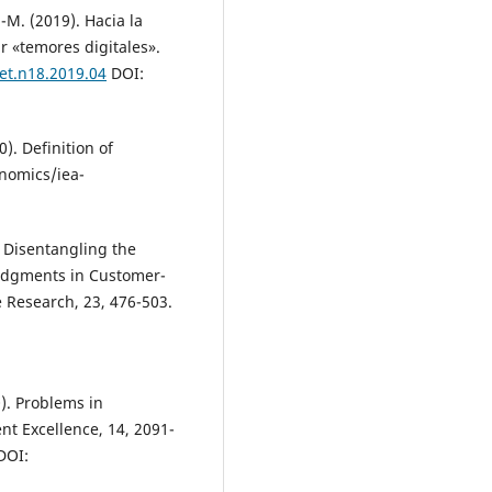
-M. (2019). Hacia la
r «temores digitales».
ret.n18.2019.04
DOI:
). Definition of
nomics/iea-
. Disentangling the
udgments in Customer-
e Research, 23, 476-503.
0). Problems in
t Excellence, 14, 2091-
DOI: