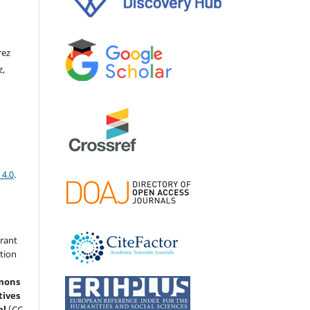
rez
z,
 4.0
.
grant
ation
mons
tives
al
(CC