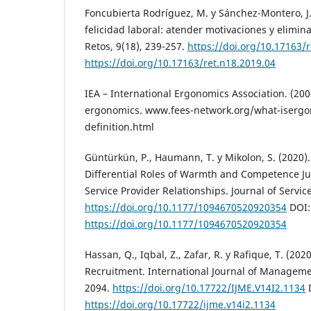
Foncubierta Rodríguez, M. y Sánchez-Montero, J.
felicidad laboral: atender motivaciones y elimina
Retos, 9(18), 239-257.
https://doi.org/10.17163/
https://doi.org/10.17163/ret.n18.2019.04
IEA – International Ergonomics Association. (2000
ergonomics. www.fees-network.org/what-isergo
definition.html
Güntürkün, P., Haumann, T. y Mikolon, S. (2020)
Differential Roles of Warmth and Competence J
Service Provider Relationships. Journal of Servic
https://doi.org/10.1177/1094670520920354
DOI:
https://doi.org/10.1177/1094670520920354
Hassan, Q., Iqbal, Z., Zafar, R. y Rafique, T. (202
Recruitment. International Journal of Managemen
2094.
https://doi.org/10.17722/IJME.V14I2.1134
https://doi.org/10.17722/ijme.v14i2.1134