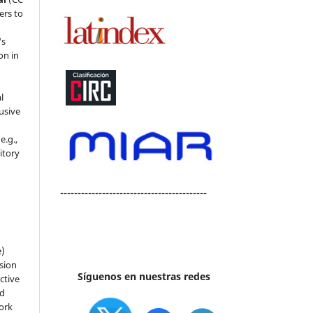
ers to
's
on in
l
usive
e.g.,
sitory
n
------------------------------------------
e)
sion
Síguenos en nuestras redes
ctive
nd
work