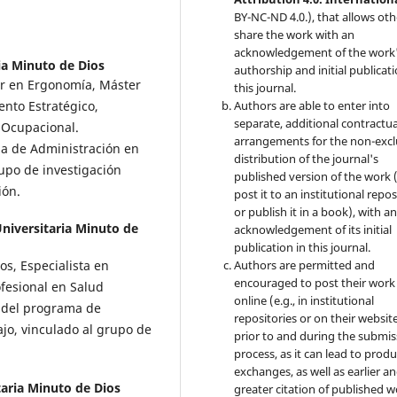
BY-NC-ND 4.0.), that allows oth
share the work with an
acknowledgement of the work
ia Minuto de Dios
authorship and initial publicati
r en Ergonomía, Máster
this journal.
Authors are able to enter into
ento Estratégico,
separate, additional contractua
 Ocupacional.
arrangements for the non-excl
a de Administración en
distribution of the journal's
rupo de investigación
published version of the work (
ión.
post it to an institutional repo
or publish it in a book), with a
niversitaria Minuto de
acknowledgement of its initial
publication in this journal.
Authors are permitted and
s, Especialista en
encouraged to post their work
ofesional en Salud
online (e.g., in institutional
 del programa de
repositories or on their websit
jo, vinculado al grupo de
prior to and during the submis
process, as it can lead to produ
exchanges, as well as earlier a
aria Minuto de Dios
greater citation of published 