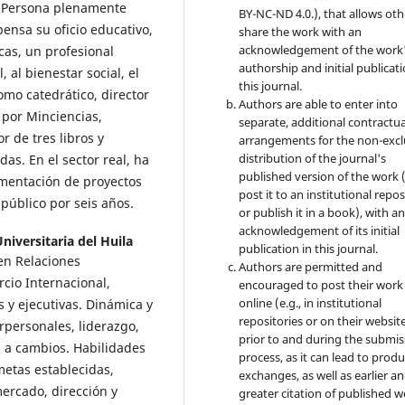
 Persona plenamente
BY-NC-ND 4.0.), that allows oth
ensa su oficio educativo,
share the work with an
acknowledgement of the work
cas, un profesional
authorship and initial publicati
 al bienestar social, el
this journal.
omo catedrático, director
Authors are able to enter into
 por Minciencias,
separate, additional contractua
 de tres libros y
arrangements for the non-excl
distribution of the journal's
as. En el sector real, ha
published version of the work (
ementación de proyectos
post it to an institutional repo
 público por seis años.
or publish it in a book), with a
acknowledgement of its initial
niversitaria del Huila
publication in this journal.
en Relaciones
Authors are permitted and
cio Internacional,
encouraged to post their work
online (e.g., in institutional
s y ejecutivas. Dinámica y
repositories or on their websit
erpersonales, liderazgo,
prior to and during the submis
n a cambios. Habilidades
process, as it can lead to produ
metas establecidas,
exchanges, as well as earlier a
ercado, dirección y
greater citation of published 