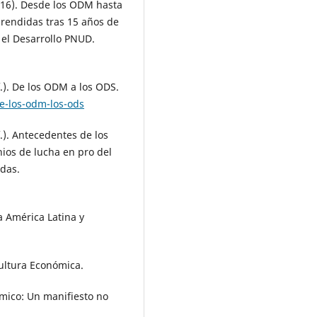
016). Desde los ODM hasta
prendidas tras 15 años de
 el Desarrollo PNUD.
.). De los ODM a los ODS.
e-los-odm-los-ods
.). Antecedentes de los
nios de lucha en pro del
idas.
a América Latina y
 Cultura Económica.
ómico: Un manifiesto no