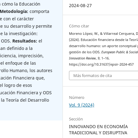
a cómo la Educación
2024-08-27
Metodología:
comporta
e con el carácter
Cómo citar
e su desarrollo y permite
 la investigación:
Moreno López, W., & Villarreal Cerquera, D
(2024). Educación financiera desde la Teorí
- ODS.
Resultados:
el
desarrollo humano: un aporte conceptual 
an definido a la
gestión de los ODS.
European Public & Socia
ciencia, imprecisión,
Innovation Review
,
9
, 1–16.
el enfoque de las
https://doi.org/10.31637/epsir-2024-457
ollo Humano, los autores
Más formatos de cita
cación Financiera que,
l logro de esos
ducación Financiera y ODS
Número
la Teoría del Desarrollo
Vol. 9 (2024)
Sección
INNOVANDO EN ECONOMÍA
TRADICIONAL Y DISRUPTIVA