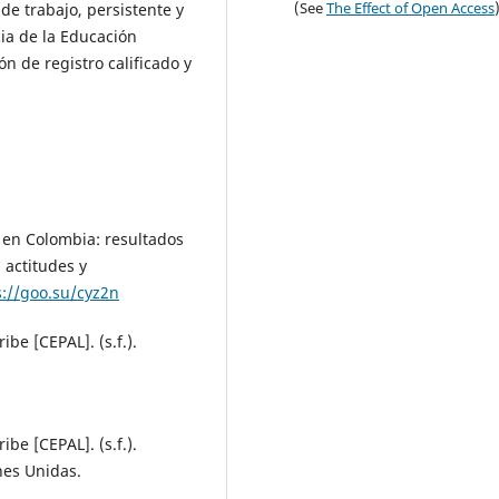
(See
The Effect of Open Access
de trabajo, persistente y
ia de la Educación
n de registro calificado y
 en Colombia: resultados
 actitudes y
s://goo.su/cyz2n
be [CEPAL]. (s.f.).
be [CEPAL]. (s.f.).
nes Unidas.