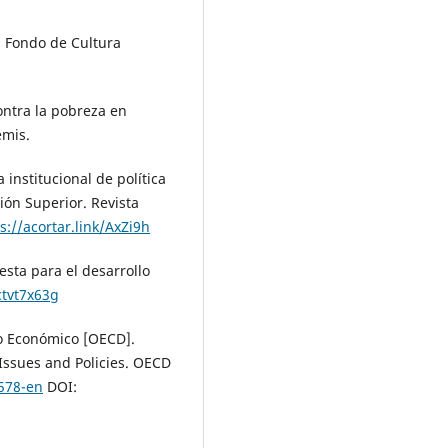
. Fondo de Cultura
ontra la pobreza en
emis.
institucional de política
ión Superior. Revista
s://acortar.link/AxZi9h
sta para el desarrollo
ctvt7x63g
lo Económico [OECD].
 Issues and Policies. OECD
578-en
DOI: