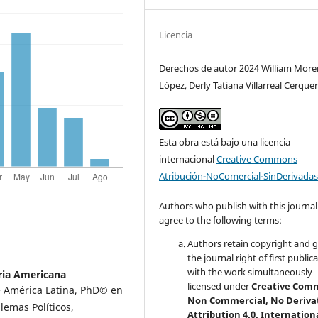
Licencia
Derechos de autor 2024 William Mor
López, Derly Tatiana Villarreal Cerque
Esta obra está bajo una licencia
internacional
Creative Commons
Atribución-NoComercial-SinDerivadas
Authors who publish with this journal
agree to the following terms:
Authors retain copyright and 
the journal right of first public
with the work simultaneously
ria Americana
licensed under
Creative Com
 América Latina, PhD© en
Non Commercial, No Deriva
emas Políticos,
Attribution 4.0. Internation