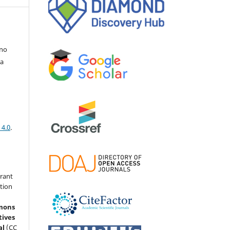
eno
ra
 4.0
.
grant
ation
mons
tives
al
(CC