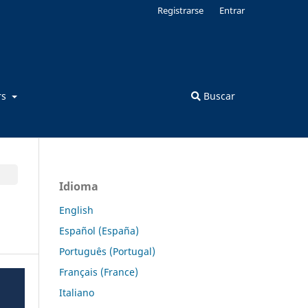
Registrarse
Entrar
rs
Buscar
Idioma
English
Español (España)
Português (Portugal)
Français (France)
Italiano