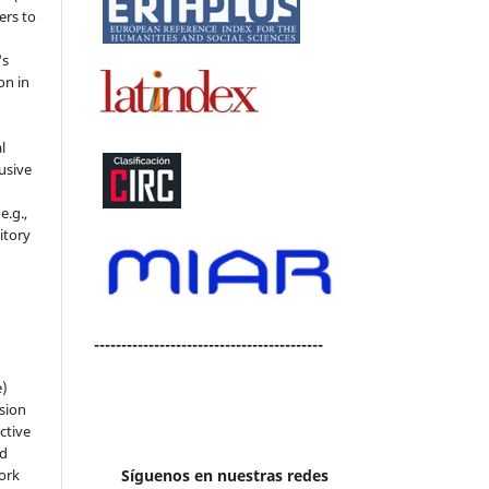
ers to
's
on in
l
usive
e.g.,
sitory
n
------------------------------------------
e)
sion
ctive
nd
work
Síguenos en nuestras redes