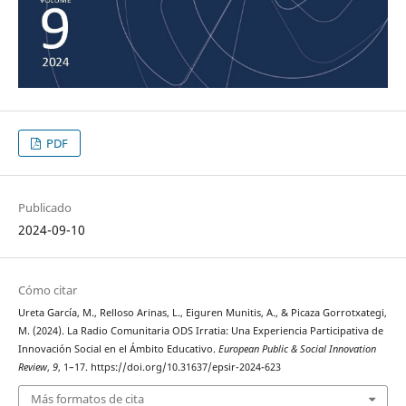
PDF
Publicado
2024-09-10
Cómo citar
Ureta García, M., Relloso Arinas, L., Eiguren Munitis, A., & Picaza Gorrotxategi,
M. (2024). La Radio Comunitaria ODS Irratia: Una Experiencia Participativa de
Innovación Social en el Ámbito Educativo.
European Public & Social Innovation
Review
,
9
, 1–17. https://doi.org/10.31637/epsir-2024-623
Más formatos de cita