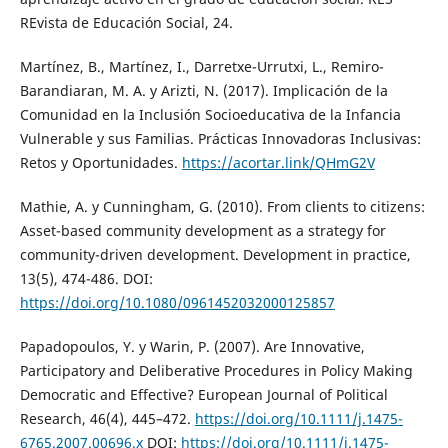
REvista de Educación Social, 24.
Martínez, B., Martínez, I., Darretxe-Urrutxi, L., Remiro-
Barandiaran, M. A. y Arizti, N. (2017). Implicación de la
Comunidad en la Inclusión Socioeducativa de la Infancia
Vulnerable y sus Familias. Prácticas Innovadoras Inclusivas:
Retos y Oportunidades.
https://acortar.link/QHmG2V
Mathie, A. y Cunningham, G. (2010). From clients to citizens:
Asset-based community development as a strategy for
community-driven development. Development in practice,
13(5), 474-486. DOI:
https://doi.org/10.1080/0961452032000125857
Papadopoulos, Y. y Warin, P. (2007). Are Innovative,
Participatory and Deliberative Procedures in Policy Making
Democratic and Effective? European Journal of Political
Research, 46(4), 445–472.
https://doi.org/10.1111/j.1475-
6765.2007.00696.x
DOI:
https://doi.org/10.1111/j.1475-