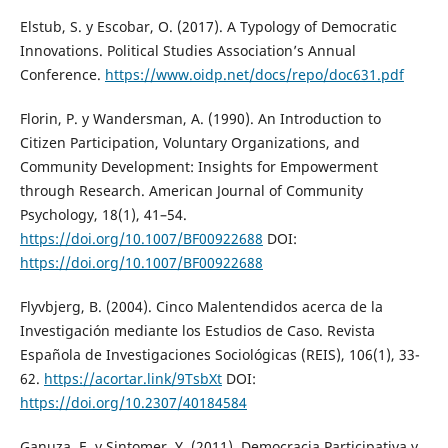
Elstub, S. y Escobar, O. (2017). A Typology of Democratic
Innovations. Political Studies Association’s Annual
Conference.
https://www.oidp.net/docs/repo/doc631.pdf
Florin, P. y Wandersman, A. (1990). An Introduction to
Citizen Participation, Voluntary Organizations, and
Community Development: Insights for Empowerment
through Research. American Journal of Community
Psychology, 18(1), 41–54.
https://doi.org/10.1007/BF00922688
DOI:
https://doi.org/10.1007/BF00922688
Flyvbjerg, B. (2004). Cinco Malentendidos acerca de la
Investigación mediante los Estudios de Caso. Revista
Española de Investigaciones Sociológicas (REIS), 106(1), 33-
62.
https://acortar.link/9TsbXt
DOI:
https://doi.org/10.2307/40184584
Ganuza, E. y Sintomer, Y. (2011). Democracia Participativa y