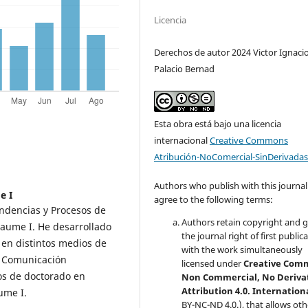
Licencia
Derechos de autor 2024 Victor Ignaci
Palacio Bernad
Esta obra está bajo una licencia
internacional
Creative Commons
Atribución-NoComercial-SinDerivadas
Authors who publish with this journal
e I
agree to the following terms:
ndencias y Procesos de
Authors retain copyright and 
Jaume I. He desarrollado
the journal right of first public
 en distintos medios de
with the work simultaneously
n Comunicación
licensed under
Creative Com
os de doctorado en
Non Commercial, No Deriva
Attribution 4.0. Internation
ume I.
BY-NC-ND 4.0.), that allows oth