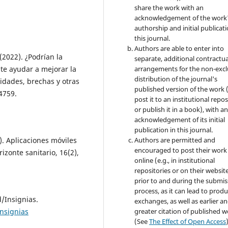
share the work with an
acknowledgement of the work
authorship and initial publicati
this journal.
Authors are able to enter into
 (2022). ¿Podrían la
separate, additional contractua
nte ayudar a mejorar la
arrangements for the non-excl
distribution of the journal's
idades, brechas y otras
published version of the work (
4759.
post it to an institutional repo
or publish it in a book), with a
acknowledgement of its initial
publication in this journal.
). Aplicaciones móviles
Authors are permitted and
encouraged to post their work
izonte sanitario, 16(2),
online (e.g., in institutional
repositories or on their websit
prior to and during the submis
process, as it can lead to produ
/Insignias.
exchanges, as well as earlier a
nsignias
greater citation of published 
(See
The Effect of Open Access