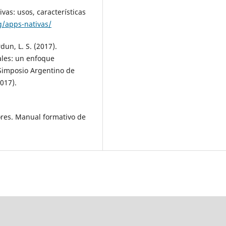
vas: usos, características
g/apps-nativas/
rdun, L. S. (2017).
ales: un enfoque
 Simposio Argentino de
2017).
ores. Manual formativo de