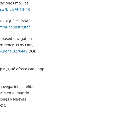
caciones móviles.
s://bit.ly/4f1fH4K
zo). ¿Qué es PWA?
immune.institute/
PS-based navigation
pendency. PLoS One,
al.pone.0276449
DOI:
aps: ¿Qué ofrece cada app
navegación satelital.
encia en el mundo
iones y Nuevas
OI: