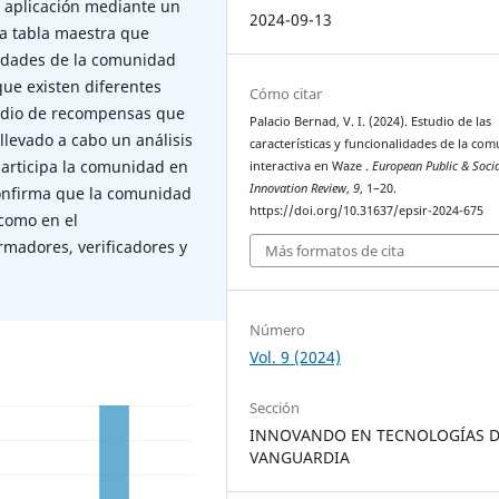
a aplicación mediante un
2024-09-13
una tabla maestra que
alidades de la comunidad
ue existen diferentes
Cómo citar
 medio de recompensas que
Palacio Bernad, V. I. (2024). Estudio de las
llevado a cabo un análisis
características y funcionalidades de la co
participa la comunidad en
interactiva en Waze .
European Public & Soci
Innovation Review
,
9
, 1–20.
confirma que la comunidad
https://doi.org/10.31637/epsir-2024-675
 como en el
rmadores, verificadores y
Más formatos de cita
Número
Vol. 9 (2024)
Sección
INNOVANDO EN TECNOLOGÍAS 
VANGUARDIA