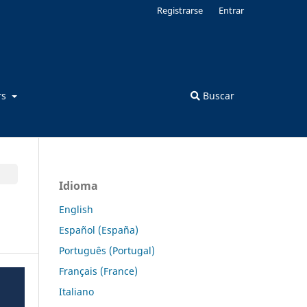
Registrarse
Entrar
rs
Buscar
Idioma
English
Español (España)
Português (Portugal)
Français (France)
Italiano