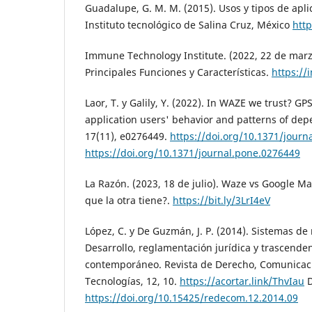
Guadalupe, G. M. M. (2015). Usos y tipos de apli
Instituto tecnológico de Salina Cruz, México
http
Immune Technology Institute. (2022, 22 de mar
Principales Funciones y Características.
https://
Laor, T. y Galily, Y. (2022). In WAZE we trust? G
application users' behavior and patterns of de
17(11), e0276449.
https://doi.org/10.1371/journ
https://doi.org/10.1371/journal.pone.0276449
La Razón. (2023, 18 de julio). Waze vs Google M
que la otra tiene?.
https://bit.ly/3LrI4eV
López, C. y De Guzmán, J. P. (2014). Sistemas de 
Desarrollo, reglamentación jurídica y trascend
contemporáneo. Revista de Derecho, Comunicac
Tecnologías, 12, 10.
https://acortar.link/ThvIau
D
https://doi.org/10.15425/redecom.12.2014.09