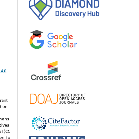
o
 4.0
.
grant
ation
mons
tives
al
(CC
ers to