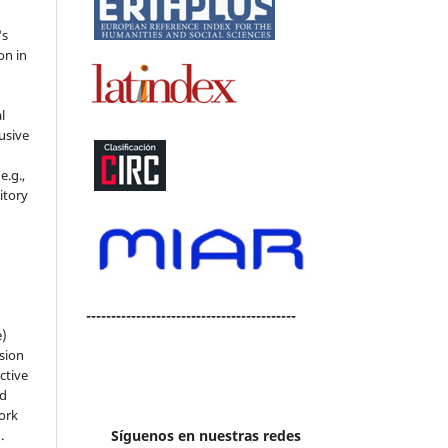
's
on in
l
usive
e.g.,
sitory
n
------------------------------------------
e)
sion
ctive
nd
work
).
Síguenos en nuestras redes