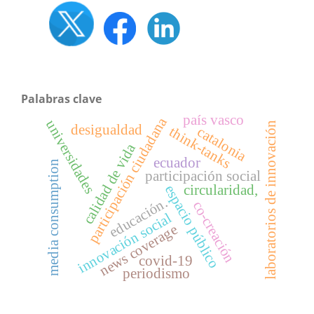
Palabras clave
país vasco
participación ciudadana
universidades
laboratorios de innovación
desigualdad
think-tanks
catalonia
calidad de vida
ecuador
media consumption
participación social
circularidad,
espacio público
educación.
co-creación
l
news coverage
i
n
n
o
v
a
c
i
ó
n
s
o
c
i
a
covid-19
periodismo