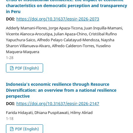
characteristics on democratic perception and transparency
in Peru
DOI:
https://doi.org/10.31637/epsir-2026-2073
Adderly Mamani-Flores, Jorge Apaza-Ticona, Juan Inquilla-Mamani,
Vicente Alanoca-Arocutipa, Julian Apaza-Chino, Cristóbal Rufino
Yapuchura-Saico, Alfredo Pelayo Calatayud-Mendoza, Naysha
Sharon Villanueva-Alvaro, Alfredo Calderon-Torres, Yuselino
Maquera-Maquera
1-28
PDF (English)
Indonesia's economic resilience through Resource
Diversification: an overview from a national resilience
perspective
DOI:
https://doi.org/10.31637/epsir-2026-2147
Farida Hidayati, Dhiana Puspitawati, Hilmy Aliriad
1-18
PDF (English)