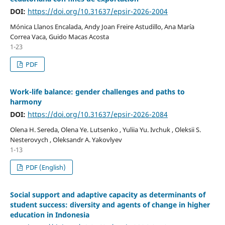
DOI:
https://doi.org/10.31637/epsir-2026-2004
Mónica Llanos Encalada, Andy Joan Freire Astudillo, Ana María
Correa Vaca, Guido Macas Acosta
1-23
PDF
Work-life balance: gender challenges and paths to
harmony
DOI:
https://doi.org/10.31637/epsir-2026-2084
Olena H. Sereda, Оlena Yе. Lutsenko , Yuliia Yu. Ivchuk , Oleksii S.
Nesterovych , Oleksandr A. Yakovlyev
1-13
PDF (English)
Social support and adaptive capacity as determinants of
student success: diversity and agents of change in higher
education in Indonesia